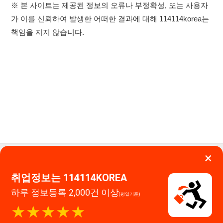
×
이용약관
개인정보처리방침
임금체불사업주
취업정보는 114114KOREA
고객센터 문의 남기기
하루 정보등록 2,000건 이상
(평일기준)
114114구인구직 주식회사
★★★★★
대표자 : 장정훈
사업자등록번호 : 440-86-03247
앱 설치하기
주소 : 인천광역시 연수구 인천타워대로 301, B동 809호
이메일 : 114114korea@naver.com
직업정보제공사업 신고번호 : J1514020250001
통신판매업 신고번호 : 2026-인천연수구-1607
© 114114구인구직. All rights reserved.