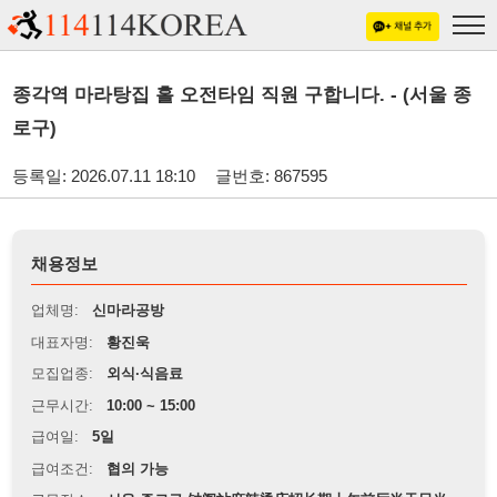
종각역 마라탕집 홀 오전타임 직원 구합니다. - (서울 종
로구)
등록일: 2026.07.11 18:10
글번호: 867595
채용정보
업체명:
신마라공방
대표자명:
황진욱
모집업종:
외식·식음료
근무시간:
10:00 ~ 15:00
급여일:
5일
급여조건:
협의 가능
근무장소:
서울 종로구 钟阁站麻辣烫店招长期上午前厅半天日当
※
최저임금 관련 안내