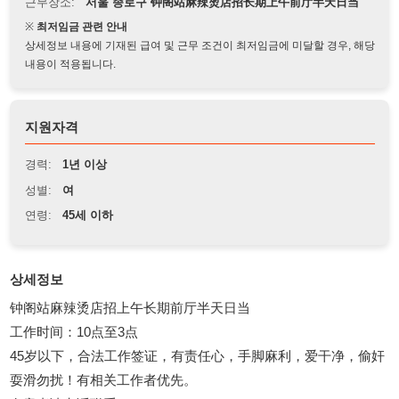
상세정보 내용에 기재된 급여 및 근무 조건이 최저임금에 미달할 경우, 해당
내용이 적용됩니다.
지원자격
경력:
1년 이상
성별:
여
연령:
45세 이하
상세정보
钟阁站麻辣烫店招上午长期前厅半天日当
工作时间：10点至3点
45岁以下，合法工作签证，有责任心，手脚麻利，爱干净，偷奸
耍滑勿扰！有相关工作者优先。
有意者请电话联系：010-8331-6511
114114korea에서 보았다고 말씀하세요.