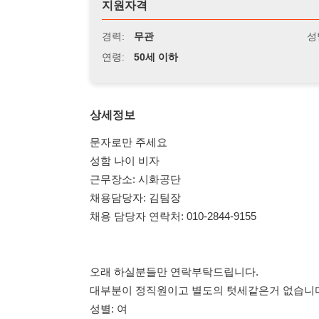
연령:
50세 이하
상세정보
문자로만 주세요
성함 나이 비자
근무장소: 시화공단
채용담당자: 김팀장
채용 담당자 연락처: 010-2844-9155
오래 하실분들만 연락부탁드립니다.
대부분이 정직원이고 별도의 텃세같은거 없습니다.
성별: 여
연령: 50세이하
업무 : 현미경 및 확대경 검사
모집인원: 1명
근무시간: 08:00 ~ 17:00
시급: 10,320원