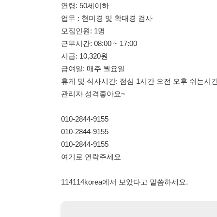
급여일: 매주 월요일
휴게 및 식사시간: 점심 1시간 오전 오후 쉬는시간
관리자 성격좋아요~
010-2844-9155
010-2844-9155
010-2844-9155
여기로 연락주세요
114114korea에서 보았다고 말씀하세요.
채용 담당자 정보 열람 시 주
채용 담당자의 개인정보(이름, 연락처)는 "개인정보 보호법" 
및 취업의 목적을 위해 제공된 정보입니다.
이를 채용 및 취업 이외의 목적으로 무단 사용, 복제, 배포, 
정보 보호법" 제70조에 의거하여
10년 이하의 징역 또는 1
엄중히 경고합니다.
개인정보보호법 상세보기
채용