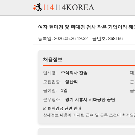
여자 현미경 및 확대경 검사 작은 기업이라 깨끗하고 일하
등록일: 2026.05.26 19:32
글번호: 868166
채용정보
업체명:
주식회사 찬솔
대표자명:
모집업종:
생산직
근무시간:
0
급여일:
1일
급여조건:
시
근무장소:
경기 시흥시 시화공단 공단
※
최저임금 관련 안내
상세정보 내용에 기재된 급여 및 근무 조건이 최저임금에 미달할 
지원자격
경력:
무관
성별:
여