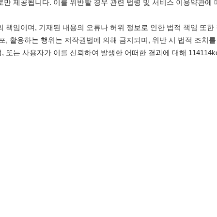
침
임금체불사업주
유튜브
인