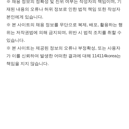
가 이를 신뢰하여 발생한 어떠한 결과에 대해 114114korea는
책임을 지지 않습니다.
×
취업정보는 114114KOREA
하루 정보등록 2,000건 이상
(평일기준)
★★★★★
이용약관
개인정보처리방침
임금체불사업주
고객센터 문의 남기기
앱 설치하기
114114구인구직 주식회사