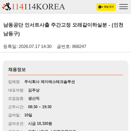
남동공단 인서트사출 주간고정 오래같이하실분 - (인천
남동구)
등록일: 2026.07.17 14:30
글번호: 868247
채용정보
업체명:
주식회사 제이에스테크솔루션
대표자명:
김주상
모집업종:
생산직
근무시간:
08:30 ~ 19:30
급여일:
10일
급여조건:
시급 10,320원
근무장소:
인천 남동구 소망화장품인근
※
최저임금 관련 안내