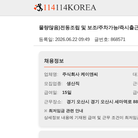
물량많음)전동조립 및 보조/주차가능/즉시출근/잔특있음/교
등록일: 2026.06.22 09:49
글번호: 868571
채용정보
업체명:
주식회사 케이앤씨
대표자명:
모집업종:
생산직
근무시간:
0
급여일:
15일
급여조건:
월
근무장소:
경기 오산시 경기 오산시 세마역로 88 인근 5분
※
최저임금 관련 안내
상세정보 내용에 기재된 급여 및 근무 조건이 최저임금에 미달할 
지원자격
경력:
무관
성별:
무관