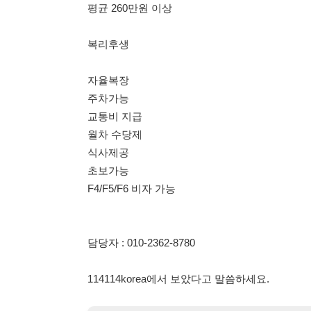
주차가능
교통비 지급
월차 수당제
식사제공
초보가능
F4/F5/F6 비자 가능
담당자 : 010-2362-8780
114114korea에서 보았다고 말씀하세요.
채용 담당자 정보 열람 시 주
채용 담당자의 개인정보(이름, 연락처)는 "개인정보 보호법" 
및 취업의 목적을 위해 제공된 정보입니다.
이를 채용 및 취업 이외의 목적으로 무단 사용, 복제, 배포, 
정보 보호법" 제70조에 의거하여
10년 이하의 징역 또는 1
엄중히 경고합니다.