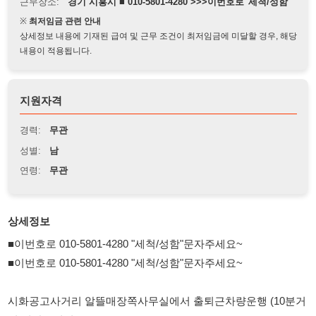
상세정보 내용에 기재된 급여 및 근무 조건이 최저임금에 미달할 경우, 해당
내용이 적용됩니다.
지원자격
경력:
무관
성별:
남
연령:
무관
상세정보
■이번호로 010-5801-4280 "세척/성함"문자주세요~
■이번호로 010-5801-4280 "세척/성함"문자주세요~
시화공고사거리 알뜰매장쪽사무실에서 출퇴근차량운행 (10분거
리 정왕동위치)
내일 남자분 충원중입니다. 안전화필수!
시화공단 근무