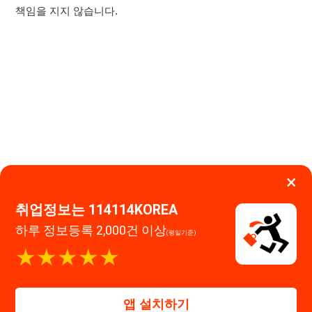
×
취업정보는 114114KOREA
하루 정보등록 2,000건 이상
(평일기준)
이용약관
개인정보처리방침
임금체불사업주
★★★★★
0507-1488-0453
고객센터:
운영시간: 09:00 ~ 18:00 (주말·공휴일 휴무)
114114구인구직 주식회사
앱 설치하기
대표자 : 장정훈
사업자등록번호 : 440-86-03247
주소 : 인천광역시 연수구 인천타워대로 301, B동 809호
이메일 : 114114korea@naver.com
직업정보제공사업 신고번호 : J1514020250001
통신판매업 신고번호 : 2026-인천연수구-1607
© 114114구인구직. All rights reserved.