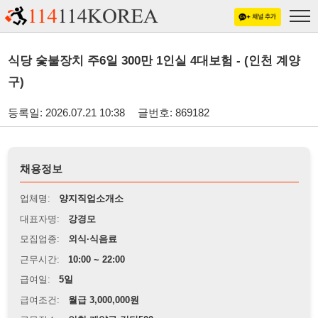
식당 숯불장치 주6일 300만 1인실 4대보험 - (인천 계양
구)
등록일: 2026.07.21 10:38
글번호: 869182
채용정보
업체명:
양지직업소개소
대표자명:
강경모
모집업종:
외식·식음료
근무시간:
10:00 ~ 22:00
급여일:
5일
급여조건:
월급 3,000,000원
근무장소:
인천 계양구 검단500
※
최저임금 관련 안내