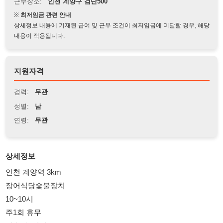
상세정보 내용에 기재된 급여 및 근무 조건이 최저임금에 미달할 경우, 해당
내용이 적용됩니다.
지원자격
경력:
무관
성별:
남
연령:
무관
상세정보
인천 계양역 3km
장어식당숯불장치
10~10시
주1회 휴무
기숙사1인실
초보300만 경력320만
4대보험
남자