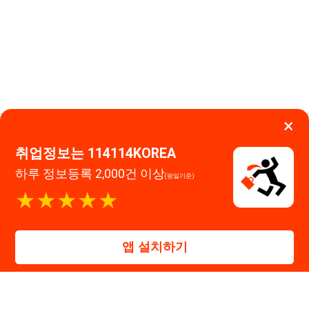
앱 설치하기
대표자 : 장정훈
사업자등록번호 : 440-86-03247
주소 : 인천광역시 연수구 인천타워대로 301, B동 809호
이메일 : 114114korea@naver.com
직업정보제공사업 신고번호 : J1514020250001
통신판매업 신고번호 : 2026-인천연수구-1607
© 114114구인구직. All rights reserved.