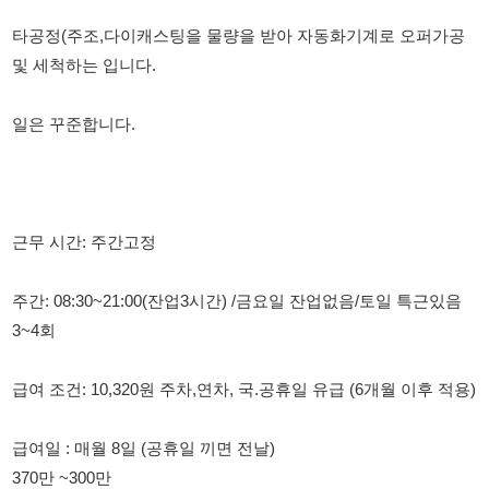
일은 꾸준합니다.
근무 시간: 주간고정
주간: 08:30~21:00(잔업3시간) /금요일 잔업없음/토일 특근있음
3~4회
급여 조건: 10,320원 주차,연차, 국.공휴일 유급 (6개월 이후 적용)
급여일 : 매월 8일 (공휴일 끼면 전날)
370만 ~300만
가불가능,주급x
6개월후 정규직 전환(시급 5~10%인상)
근무복: 자율복장, 운동화