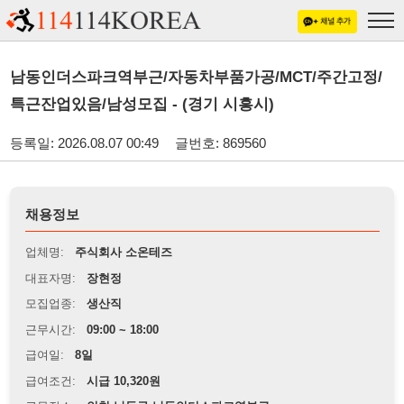
남동인더스파크역부근/자동차부품가공/MCT/주간고정/
특근잔업있음/남성모집 - (경기 시흥시)
등록일: 2026.08.07 00:49
글번호: 869560
채용정보
업체명:
주식회사 소온테즈
대표자명:
장현정
모집업종:
생산직
근무시간:
09:00 ~ 18:00
급여일:
8일
급여조건:
시급 10,320원
근무장소:
인천 남동구 남동인더스파크역부근
※
최저임금 관련 안내