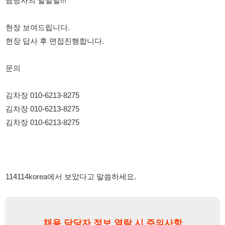
김차장 010-6213-8275
김차장 010-6213-8275
김차장 010-6213-8275
114114korea에서 보았다고 말씀하세요.
채용 담당자 정보 열람 시 주의사항
채용 담당자의 개인정보(이름, 연락처)는 "개인정보 보호법" 제15조
및 제17조에 따라 채용 및 취업의 목적을 위해 제공된 정보입니다.
이를 채용 및 취업 이외의 목적으로 무단 사용, 복제, 배포, 또는 제3
자에게 제공할 경우 "개인정보 보호법" 제70조에 의거하여
10년 이
하의 징역 또는 1억원 이하의 벌금
에 처할 수 있음을 엄중히 경고합
니다.
개인정보보호법
채용담당자
상세 보기
정보 열람하기