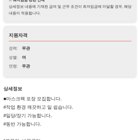
지원자격
경력:
무관
성별:
여
연령:
무관
상세정보
■마스크팩 포장 모집합니다.
#작업 환경 깨끗하고 일 쉽습니다.
#일당/장기 가능합니다.
#동반 가능합니다.
*근무지: 반월공단
*근무시간: 08시~17시(잔업1~2시간 별도)
*모집인원: 여자 50명
*시급: 11,250원(일당 90,000원)