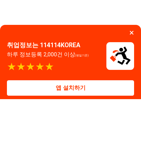
고객센터 문의 남기기
앱 설치하기
114114구인구직 주식회사
대표자 : 장정훈
사업자등록번호 : 440-86-03247
주소 : 인천광역시 연수구 인천타워대로 301, B동 809호
이메일 : 114114korea@naver.com
직업정보제공사업 신고번호 : J1514020250001
통신판매업 신고번호 : 2026-인천연수구-1607
© 114114구인구직. All rights reserved.