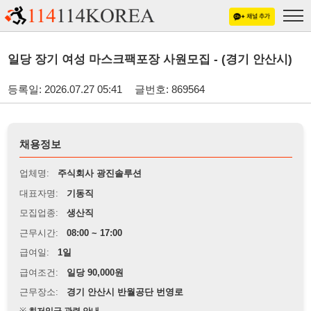
일당 장기 여성 마스크팩포장 사원모집 - (경기 안산시)
등록일: 2026.07.27 05:41
글번호: 869564
채용정보
업체명:
주식회사 광진솔루션
대표자명:
기동직
모집업종:
생산직
근무시간:
08:00 ~ 17:00
급여일:
1일
급여조건:
일당 90,000원
근무장소:
경기 안산시 반월공단 번영로
※
최저임금 관련 안내
상세정보 내용에 기재된 급여 및 근무 조건이 최저임금에 미달할 경우, 해당
내용이 적용됩니다.