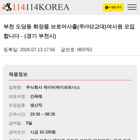
부천 도당동 화장품 브로어사출(주/야2교대)여사원 모집
합니다 - (경기 부천시)
등록일: 2026.07.13 17:56
글번호: 869762
채용정보
업체명:
주식회사 제이비케이파트너스
대표자명:
간옥례
모집업종:
생산직
근무시간:
19:30 ~ 08:30
급여일:
5일
급여조건:
시급 10,320원
근무장소:
경기 부천시 원미구 도당동 도당동 대우테크노파크 인근
※
최저임금 관련 안내