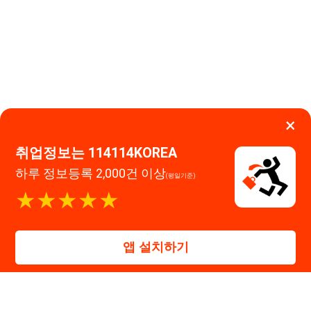
하루 정보등록 2,000건 이상
(평일기준)
이용약관
개인정보처리방침
임금체불사업주
★★★★★
0507-1488-0453
고객센터:
운영시간: 09:00 ~ 18:00 (주말·공휴일 휴무)
114114구인구직 주식회사
앱 설치하기
대표자 : 장정훈
사업자등록번호 : 440-86-03247
주소 : 인천광역시 연수구 인천타워대로 301, B동 809호
이메일 : 114114korea@naver.com
직업정보제공사업 신고번호 : J1514020250001
통신판매업 신고번호 : 2026-인천연수구-1607
© 114114구인구직. All rights reserved.