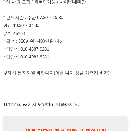
(2주 2교대)
* 급여 : 320만원 ~400만원 이상
* 담당자 010-4687-9281
* 담당자 010-4983-9281
부재시 문자지원 바랍니다(이름,나이,성별,거주지.비자)
114114korea에서 보았다고 말씀하세요.
채용 담당자 정보 열람 시 주의사항
채용 담당자의 개인정보(이름, 연락처)는 "개인정보 보호법" 제15조
및 제17조에 따라 채용 및 취업의 목적을 위해 제공된 정보입니다.
이를 채용 및 취업 이외의 목적으로 무단 사용, 복제, 배포, 또는 제3
자에게 제공할 경우 "개인정보 보호법" 제70조에 의거하여
10년 이
하의 징역 또는 1억원 이하의 벌금
에 처할 수 있음을 엄중히 경고합