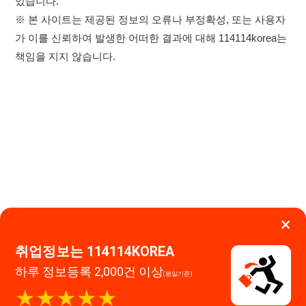
×
취업정보는 114114KOREA
하루 정보등록 2,000건 이상
(평일기준)
★★★★★
이용약관
개인정보처리방침
임금체불사업주
0507-1488-0453
고객센터:
운영시간: 09:00 ~ 18:00 (주말·공휴일 휴무)
앱 설치하기
114114구인구직 주식회사
대표자 : 장정훈
사업자등록번호 : 440-86-03247
주소 : 인천광역시 연수구 인천타워대로 301, B동 809호
이메일 : 114114korea@naver.com