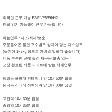
하는업무 : 다스/적재/보충
주문들어온 물건 갯수별로 상자에 담는 다스업무
(물건이 1~2kg 정도로 가벼워 일하기 좋습니다)
제품 부족한 곳에 물건 채우는 보충 업무
포장 완료된 제품 파레트에 쌓는 적재업무
정왕동 해병대 컨테이너 앞 10시50분 집결
원곡동 신태식 정형외과 앞 10시30분 집결
고잔역 10시30분 집결
중앙역 10시35분 집결
한대앞역 10시40분 집결
상록수 상록체육관 앞 10시50분 집결
초보자 환영!!
대학 휴학생 환영!!
취업준비생 환영!!