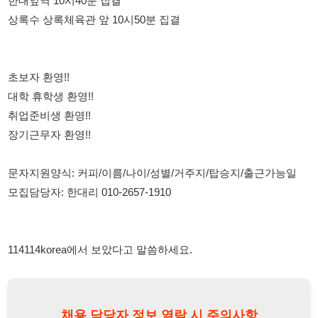
장기근무자 환영!!
문자지원양식: 커피/이름/나이/성별/거주지/탑승지/출근가능일
모집담당자: 한대리 010-2657-1910
114114korea에서 보았다고 말씀하세요.
채용 담당자 정보 열람 시 주의사항
채용 담당자의 개인정보(이름, 연락처)는 "개인정보 보호법" 제15조
및 제17조에 따라 채용 및 취업의 목적을 위해 제공된 정보입니다.
이를 채용 및 취업 이외의 목적으로 무단 사용, 복제, 배포, 또는 제3
자에게 제공할 경우 "개인정보 보호법" 제70조에 의거하여
10년 이
하의 징역 또는 1억원 이하의 벌금
에 처할 수 있음을 엄중히 경고합
니다.
개인정보보호법
채용담당자
상세 보기
정보 열람하기