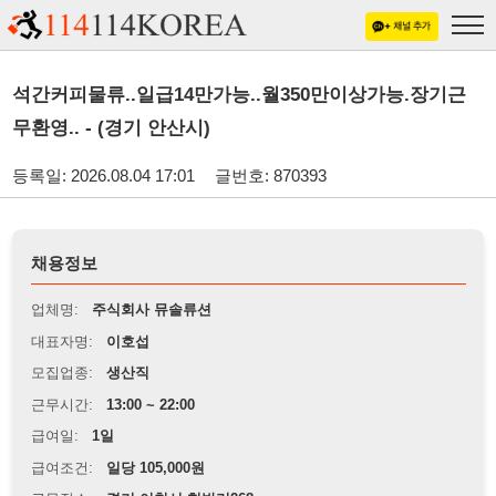
석간커피물류..일급14만가능..월350만이상가능.장기근
무환영.. - (경기 안산시)
등록일: 2026.08.04 17:01
글번호: 870393
채용정보
업체명:
주식회사 뮤솔류션
대표자명:
이호섭
모집업종:
생산직
근무시간:
13:00 ~ 22:00
급여일:
1일
급여조건:
일당 105,000원
근무장소:
경기 이천시 현방리268
※
최저임금 관련 안내