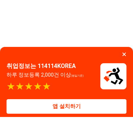
앱 설치하기
대표자 : 장정훈
사업자등록번호 : 440-86-03247
주소 : 인천광역시 연수구 인천타워대로 301, B동 809호
이메일 : 114114korea@naver.com
직업정보제공사업 신고번호 : J1514020250001
통신판매업 신고번호 : 2026-인천연수구-1607
© 114114구인구직. All rights reserved.