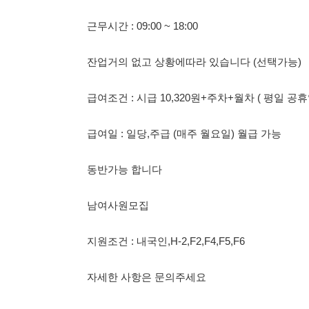
급여조건 : 시급 10,320원+주차+월차 ( 평일 공휴일 유급적
급여일 : 일당,주급 (매주 월요일) 월급 가능
동반가능 합니다
남여사원모집
지원조건 : 내국인,H-2,F2,F4,F5,F6
자세한 사항은 문의주세요
010-2098-4729
01020984729
114114korea에서 보았다고 말씀하세요.
채용 담당자 정보 열람 시 주