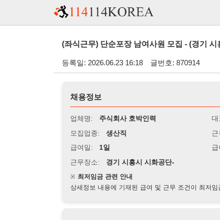
(좌식근무) 단순포장 남여사원 모집 - (경기 시흥시)
등록일: 2026.06.23 16:18
글번호: 870914
채용정보
업체명:
주식회사 호박인력
대표자명:
모집업종:
생산직
근무시간:
0
급여일:
1일
급여조건:
근무장소:
경기 시흥시 시화공단-
※
최저임금 관련 안내
상세정보 내용에 기재된 급여 및 근무 조건이 최저임금에 미달할 
지원자격
경력:
무관
성별:
무관