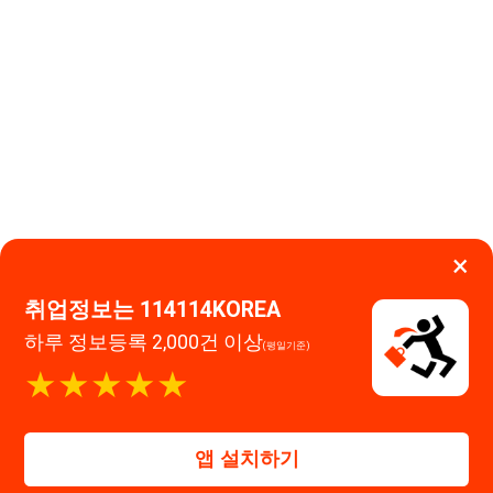
×
취업정보는 114114KOREA
하루 정보등록 2,000건 이상
(평일기준)
이용약관
개인정보처리방침
임금체불사업주
★★★★★
고객센터 문의 남기기
114114구인구직 주식회사
앱 설치하기
대표자 : 장정훈
사업자등록번호 : 440-86-03247
주소 : 인천광역시 연수구 인천타워대로 301, B동 809호
이메일 : 114114korea@naver.com
직업정보제공사업 신고번호 : J1514020250001
통신판매업 신고번호 : 2026-인천연수구-1607
© 114114구인구직. All rights reserved.