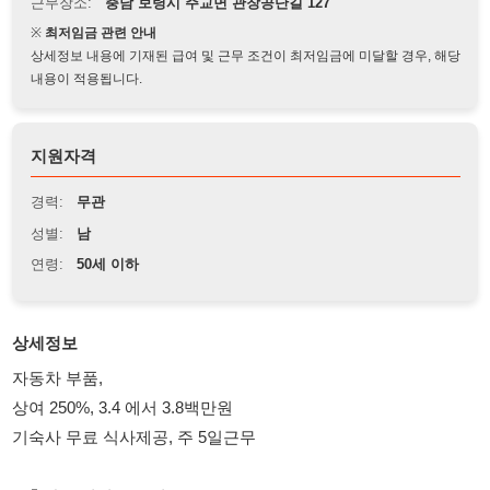
상세정보 내용에 기재된 급여 및 근무 조건이 최저임금에 미달할 경우, 해당
내용이 적용됩니다.
지원자격
경력:
무관
성별:
남
연령:
50세 이하
상세정보
자동차 부품,
상여 250%, 3.4 에서 3.8백만원
기숙사 무료 식사제공, 주 5일근무
1)충남 보령시 주교면
2)OP, 가공, 검사, 조립
3)주간/야간 08:00~17:20+잔업 / 19:20~06:00+잔업
--- 주 5일 근무, 특근 있슴.