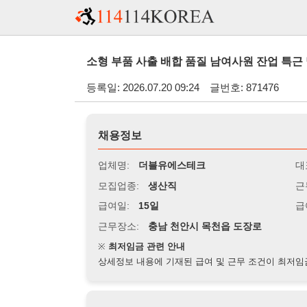
소형 부품 사출 배합 품질 남여사원 잔업 특근 많아요 - 
등록일: 2026.07.20 09:24
글번호: 871476
채용정보
업체명:
더블유에스테크
대표자명:
모집업종:
생산직
근무시간:
0
급여일:
15일
급여조건:
시
근무장소:
충남 천안시 목천읍 도장로
※
최저임금 관련 안내
상세정보 내용에 기재된 급여 및 근무 조건이 최저임금에 미달할 
지원자격
경력:
무관
성별:
무관