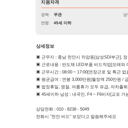
연령:
45세 이하
상세정보
▣ 근무지 : 충남 천안시 차암동[삼성SDI부근], 정규직채용
▣ 근로내용 : 반도체 LED부품 비드작업[모래와 에어로 사
▣ 근무시간 : 08:00 ~ 17:00[연장근로 및 특근 없음], 토
▣ 평균급여 : 연봉 3,000만원[월정액 250만원 / 급여 매월 1
▣ 법정휴일, 명절, 여름휴가 모두 유급, 자차출퇴근 가능
▣ 45세이하 남성 : 내국인, F4 ~ F6비자[교포 가능], 한국
상담전화 : 010 - 8238 - 5049
전화시 "천안 비드" 보았다고 말씀해주세요
114114korea에서 보았다고 말씀하세요.
채용 담당자 정보 열람 시 주