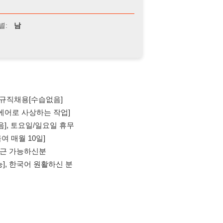
[수습없음]
상하는 작업]
요일/일요일 휴무
0일]
하신분
어 원활하신 분
의사항