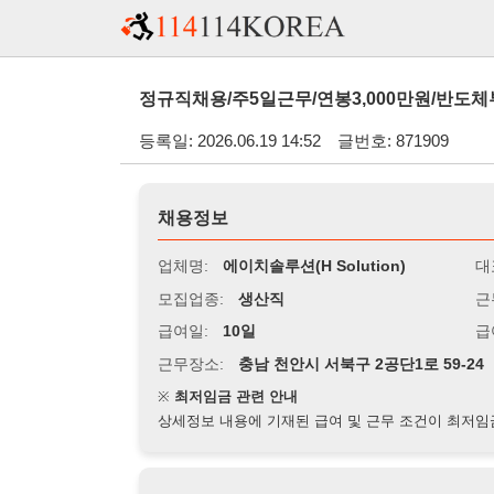
정규직채용/주5일근무/연봉3,000만원/반도체부품비드/자
등록일: 2026.06.19 14:52
글번호: 871909
채용정보
업체명:
에이치솔루션(H Solution)
대표자명:
모집업종:
생산직
근무시간:
0
급여일:
10일
급여조건:
월
근무장소:
충남 천안시 서북구 2공단1로 59-24
※
최저임금 관련 안내
상세정보 내용에 기재된 급여 및 근무 조건이 최저임금에 미달할 
지원자격
경력:
무관
성별:
남