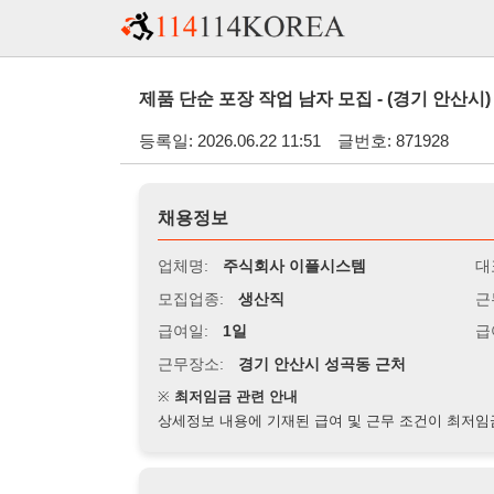
제품 단순 포장 작업 남자 모집 - (경기 안산시)
등록일: 2026.06.22 11:51
글번호: 871928
채용정보
업체명:
주식회사 이플시스템
대표자명:
모집업종:
생산직
근무시간:
0
급여일:
1일
급여조건:
시
근무장소:
경기 안산시 성곡동 근처
※
최저임금 관련 안내
상세정보 내용에 기재된 급여 및 근무 조건이 최저임금에 미달할 
지원자격
경력:
무관
성별:
남