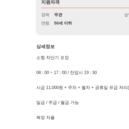
연령:
50세 이하
상세정보
소형 차단기 포장
08 : 00 ~ 17 : 00 / 잔업시 19 : 30
시급 11,000원 + 주차 + 월차 + 공휴일 유급 처리(월급제로
일급 / 주급 / 월급 가능
복장 자율
정왕동 시화 공고 사거리 통근차 운행 / 안산 지역 교통비 
담당자: 노차장 01040460756
114114korea에서 보았다고 말씀하세요.