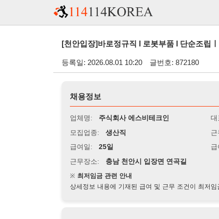
[천안입장]바로정규직 l 로봇부품 l 단순조립ㅣMCTㅣCN
등록일: 2026.08.01 10:20
글번호: 872180
채용정보
업체명:
주식회사 에스비테크인
대표자명:
모집업종:
생산직
근무시간:
0
급여일:
25일
급여조건:
시
근무장소:
충남 천안시 입장면 연곡길
※
최저임금 관련 안내
상세정보 내용에 기재된 급여 및 근무 조건이 최저임금에 미달할 
지원자격
경력:
무관
성별:
무관