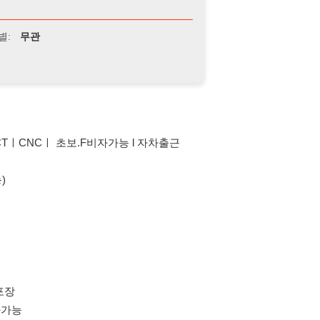
ㅣ 초보.F비자가능 l 자차출근