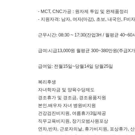
급여:시급13,000원 월평균 300~380만원(주급X가불X)
급여일: 전월15일~당월14일 당월25일
복리후생
자녀학자금 및 양육수당제도
경조휴가 및 경조금, 경조용품지원
본인.배우자 자녀 병원비지원
건강검진비지원, 여름휴가3일제공
직무교육비지원, 장기모범사원포상
연차,반차, 근로자의날, 휴가비지원, 포상휴가, 산전후 휴가
상여금:30만원(설.추석.여름휴가) / 상품권5만원(생일,노동
담당자 010-8726-5554
담당자 010-8726-5554
담당자 010-8726-5554
담당자 010-8726-5554
담당자 010-8726-5554
※ 본 정규직 채용으로서 수수료 없습니다. / 소개소 아닙니