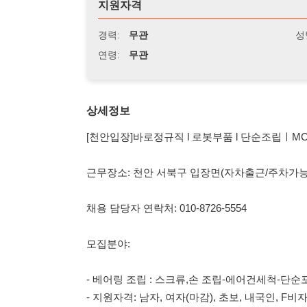
연령:
무관
상세정보
[천안입장]바로정규직 l 로봇부품 l 단순조립ㅣMCTㅣCNC
근무장소: 천안 서북구 입장면(자차출근/주차가능)
채용 담당자 연락처: 010-8726-5554
모집분야:
- 베어링 조립 : 스크류,손 조립-에어건세척-단순포장
- 지원자격: 남자, 여자(마감), 초보, 내국인, F비자가능
- MCT, CNC가공 : 원자제 투입 및 완제품정리
- 지원자격: 남자, 여자(마감), 초보, 내국인, F비자가능
근무시간: 08:30 ~ 17:30(잔업3H / 월평균 40~60시간)