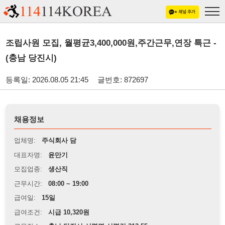
조립사원 모집, 월평균3,400,000원,주간근무,연장 특근 -
(충남 당진시)
등록일: 2026.08.05 21:45
글번호: 872697
채용정보
업체명:
주식회사 담
대표자명:
윤만기
모집업종:
생산직
근무시간:
08:00 ~ 19:00
급여일:
15일
급여조건:
시급 10,320원
근무장소:
충남 당진시 신평면 신평길 313-55
※
최저임금 관련 안내