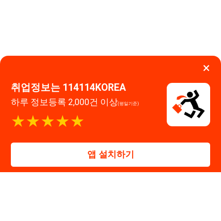
114114구인구직 주식회사
앱 설치하기
대표자 : 장정훈
사업자등록번호 : 440-86-03247
주소 : 인천광역시 연수구 인천타워대로 301, B동 809호
이메일 : 114114korea@naver.com
직업정보제공사업 신고번호 : J1514020250001
통신판매업 신고번호 : 2026-인천연수구-1607
© 114114구인구직. All rights reserved.