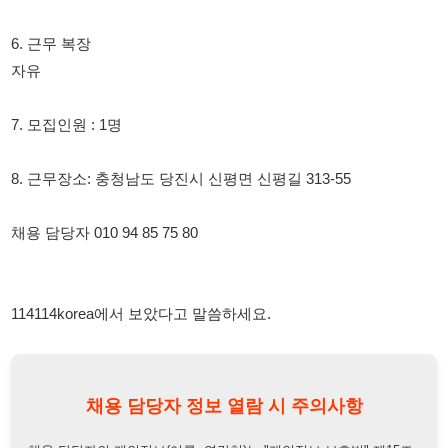
8. 근무장소: 충청남도 당진시 신평면 신평길 313-55
채용 담당자 010 94 85 75 80
114114korea에서 보았다고 말씀하세요.
채용 담당자 정보 열람 시 주의사항
채용 담당자의 개인정보(이름, 연락처)는 "개인정보 보호법" 제15조
및 제17조에 따라 채용 및 취업의 목적을 위해 제공된 정보입니다.
이를 채용 및 취업 이외의 목적으로 무단 사용, 복제, 배포, 또는 제3
자에게 제공할 경우 "개인정보 보호법" 제70조에 의거하여
10년 이
하의 징역 또는 1억원 이하의 벌금
에 처할 수 있음을 엄중히 경고합
니다.
개인정보보호법
채용담당자
상세 보기
정보 열람하기