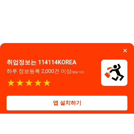
★★★★★
114114구인구직 주식회사
앱 설치하기
대표자 : 장정훈
사업자등록번호 : 440-86-03247
주소 : 인천광역시 연수구 인천타워대로 301, B동 809호
이메일 : 114114korea@naver.com
직업정보제공사업 신고번호 : J1514020250001
통신판매업 신고번호 : 2026-인천연수구-1607
© 114114구인구직. All rights reserved.