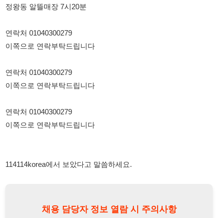
연락처 01040300279
이쪽으로 연락부탁드립니다
연락처 01040300279
이쪽으로 연락부탁드립니다
114114korea에서 보았다고 말씀하세요.
채용 담당자 정보 열람 시 주의사항
채용 담당자의 개인정보(이름, 연락처)는 "개인정보 보호법" 제15조
및 제17조에 따라 채용 및 취업의 목적을 위해 제공된 정보입니다.
이를 채용 및 취업 이외의 목적으로 무단 사용, 복제, 배포, 또는 제3
자에게 제공할 경우 "개인정보 보호법" 제70조에 의거하여
10년 이
하의 징역 또는 1억원 이하의 벌금
에 처할 수 있음을 엄중히 경고합
니다.
개인정보보호법
채용담당자