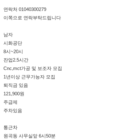
남자
시화공단
8시~20시
잔업2.5시간
Cnc,mct가공 및 보조자 모집
1년이상 근무가능자 모집
퇴직금 있음
121,900원
주급제
주차있음
통근차
원곡동 사무실앞 6시50분
정왕동 알뜰매장 7시20분
연락처 01040300279
이쪽으로 연락부탁드립니다