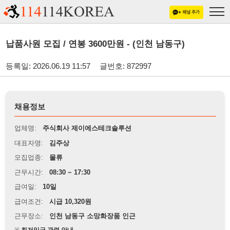
납품사원 모집 / 연봉 3600만원 - (인천 남동구)
등록일: 2026.06.19 11:57
글번호: 872997
채용정보
업체명:
주식회사 제이에스테크솔루션
대표자명:
김주상
모집업종:
물류
근무시간:
08:30 ~ 17:30
급여일:
10일
급여조건:
시급 10,320원
근무장소:
인천 남동구 소망화장품 인근
※
최저임금 관련 안내
상세정보 내용에 기재된 급여 및 근무 조건이 최저임금에 미달할 경우, 해당
내용이 적용됩니다.