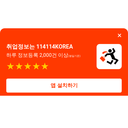
★★★★★
0507-1488-0453
고객센터:
운영시간: 09:00 ~ 18:00 (주말·공휴일 휴무)
앱 설치하기
114114구인구직 주식회사
대표자 : 장정훈
사업자등록번호 : 440-86-03247
주소 : 인천광역시 연수구 인천타워대로 301, B동 809호
이메일 : 114114korea@naver.com
직업정보제공사업 신고번호 : J1514020250001
통신판매업 신고번호 : 2026-인천연수구-1607
© 114114구인구직. All rights reserved.