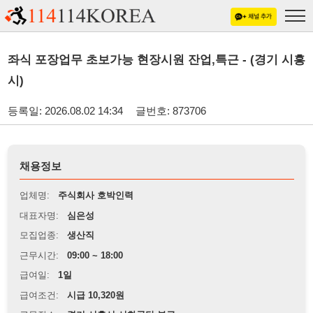
좌식 포장업무 초보가능 현장시원 잔업,특근 - (경기 시흥
시)
등록일: 2026.08.02 14:34
글번호: 873706
채용정보
업체명:
주식회사 호박인력
대표자명:
심은성
모집업종:
생산직
근무시간:
09:00 ~ 18:00
급여일:
1일
급여조건:
시급 10,320원
근무장소:
경기 시흥시 시화공단 부근
※
최저임금 관련 안내