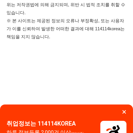
×
취업정보는 114114KOREA
하루 정보등록 2,000건 이상
이용약관
개인정보처리방침
임금체불사업주
(평일기준)
★★★★★
고객센터 문의 남기기
114114구인구직 주식회사
앱 설치하기
대표자 : 장정훈
사업자등록번호 : 440-86-03247
주소 : 인천광역시 연수구 인천타워대로 301, B동 809호
이메일 : 114114korea@naver.com
직업정보제공사업 신고번호 : J1514020250001