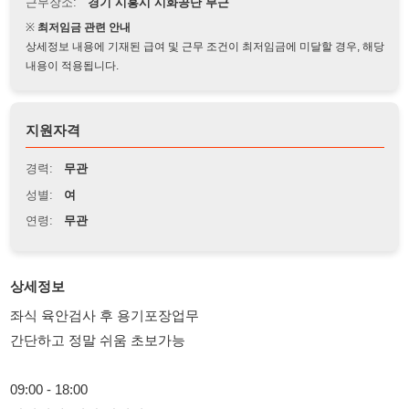
상세정보 내용에 기재된 급여 및 근무 조건이 최저임금에 미달할 경우, 해당
내용이 적용됩니다.
지원자격
경력:
무관
성별:
여
연령:
무관
상세정보
좌식 육안검사 후 용기포장업무
간단하고 정말 쉬움 초보가능
09:00 - 18:00
잔업최대3시간 잔업시 20:30, 21:30
특근 09:00-18:00
정왕우체국 옆 통근버스