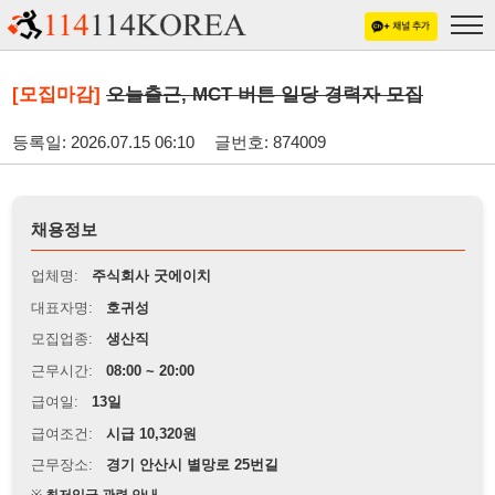
[모집마감]
오늘출근, MCT 버튼 일당 경력자 모집
등록일: 2026.07.15 06:10
글번호: 874009
채용정보
업체명:
주식회사 굿에이치
대표자명:
호귀성
모집업종:
생산직
근무시간:
08:00 ~ 20:00
급여일:
13일
급여조건:
시급 10,320원
근무장소:
경기 안산시 별망로 25번길
※
최저임금 관련 안내
상세정보 내용에 기재된 급여 및 근무 조건이 최저임금에 미달할 경우, 해당
내용이 적용됩니다.