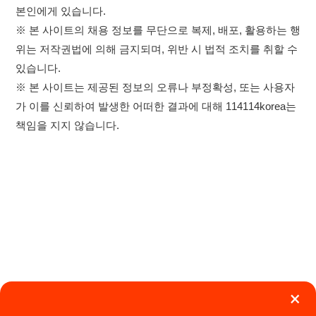
×
취업정보는 114114KOREA
이용약관
개인정보처리방침
임금체불사업주
하루 정보등록 2,000건 이상
(평일기준)
0507-1488-0453
고객센터:
★★★★★
운영시간: 09:00 ~ 18:00 (주말·공휴일 휴무)
114114구인구직 주식회사
앱 설치하기
대표자 : 장정훈
사업자등록번호 : 440-86-03247
주소 : 인천광역시 연수구 인천타워대로 301, B동 809호
이메일 : 114114korea@naver.com