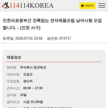
인천의료원부근 잔특없는 전자제품조립 남여사원 모집
합니다. - (인천 서구)
등록일: 2026.07.01 15:58
글번호: 874717
채용정보
업체명:
주식회사 정근테크
대표자명:
오정근
모집업종:
생산직
근무시간:
08:30 ~ 17:30
급여일:
12일
급여조건:
시급 10,320원
근무장소:
인천 서구 인천의료원 도보5분 거리
※
최저임금 관련 안내