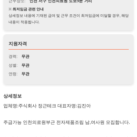
상세정보 내용에 기재된 급여 및 근무 조건이 최저임금에 미달할 경우, 해당
내용이 적용됩니다.
지원자격
경력:
무관
성별:
무관
연령:
무관
상세정보
업체명:주식회사 정근테크 대표자명:김진아
주급가능 인천의료원부근 전자제품조립 남,여사원 모집합니다.
★ 입식근무 + 라인없음근무시간 : 08:30 ~ 17:30 (잔업,특근 거의
없음 )
시급: 10,320 원 주휴수당, 공휴일 유급 (정규직전환 가능)