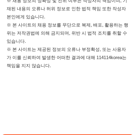
가 이를 신뢰하여 발생한 어떠한 결과에 대해 114114korea는
책임을 지지 않습니다.
×
취업정보는 114114KOREA
하루 정보등록 2,000건 이상
(평일기준)
★★★★★
이용약관
개인정보처리방침
임금체불사업주
고객센터 문의 남기기
앱 설치하기
114114구인구직 주식회사