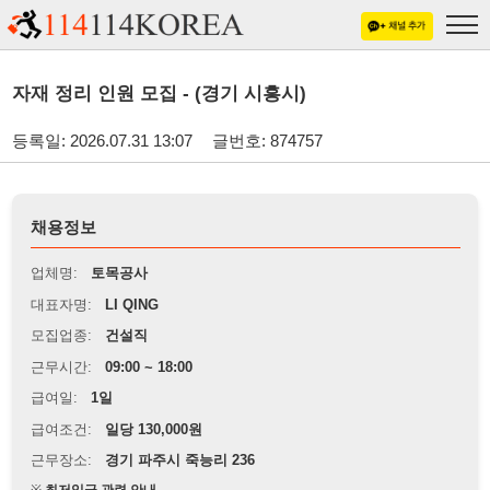
자재 정리 인원 모집 - (경기 시흥시)
등록일: 2026.07.31 13:07
글번호: 874757
채용정보
업체명:
토목공사
대표자명:
LI QING
모집업종:
건설직
근무시간:
09:00 ~ 18:00
급여일:
1일
급여조건:
일당 130,000원
근무장소:
경기 파주시 죽능리 236
※
최저임금 관련 안내
상세정보 내용에 기재된 급여 및 근무 조건이 최저임금에 미달할 경우, 해당
내용이 적용됩니다.