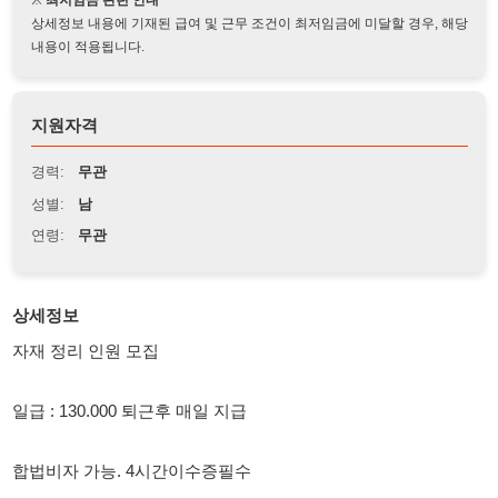
지원자격
경력:
무관
성별:
남
연령:
무관
상세정보
자재 정리 인원 모집
일급 : 130.000 퇴근후 매일 지급
합법비자 가능. 4시간이수증필수
현장은 파주
상세한건 010 3141 6999 연락주세요. 출퇴근차량. 안산. 정왕