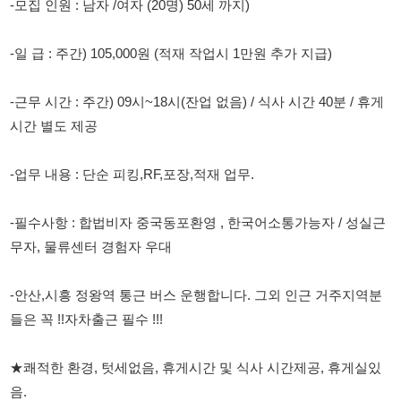
-근무 시간 : 주간) 09시~18시(잔업 없음) / 식사 시간 40분 / 휴게
시간 별도 제공
-업무 내용 : 단순 피킹,RF,포장,적재 업무.
-필수사항 : 합법비자 중국동포환영 , 한국어소통가능자 / 성실근
무자, 물류센터 경험자 우대
-안산,시흥 정왕역 통근 버스 운행합니다. 그외 인근 거주지역분
들은 꼭 !!자차출근 필수 !!!
★쾌적한 환경, 텃세없음, 휴게시간 및 식사 시간제공, 휴게실있
음.
★즉시 출근가능자 환영, 자차출근가능자 환영, 인근거주자 환영
★회사 특성상 주7일 근무합니다. 단, 근무일은 협의후 조정 가능
합니다.
★스타렉스 통근차량 운행가능자 우대(수당 3만원 별도지급, 1종
보통 소지자)