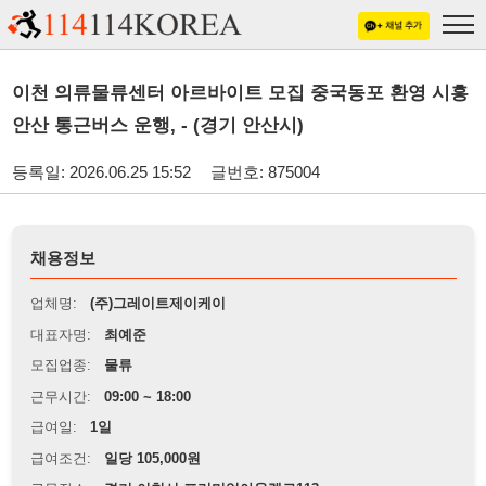
이천 의류물류센터 아르바이트 모집 중국동포 환영 시흥
안산 통근버스 운행, - (경기 안산시)
등록일: 2026.06.25 15:52
글번호: 875004
채용정보
업체명:
(주)그레이트제이케이
대표자명:
최예준
모집업종:
물류
근무시간:
09:00 ~ 18:00
급여일:
1일
급여조건:
일당 105,000원
근무장소:
경기 이천시 프리미엄아울렛로113
※
최저임금 관련 안내