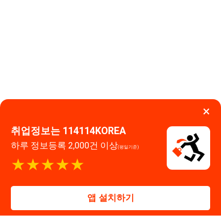
이용약관
개인정보처리방침
임금체불사업주
하루 정보등록 2,000건 이상
(평일기준)
고객센터 문의 남기기
★★★★★
114114구인구직 주식회사
앱 설치하기
대표자 : 장정훈
사업자등록번호 : 440-86-03247
주소 : 인천광역시 연수구 인천타워대로 301, B동 809호
이메일 : 114114korea@naver.com
직업정보제공사업 신고번호 : J1514020250001
통신판매업 신고번호 : 2026-인천연수구-1607
© 114114구인구직. All rights reserved.