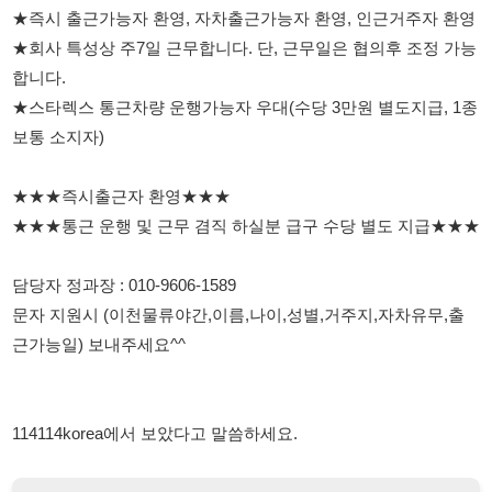
★★★즉시출근자 환영★★★
★★★통근 운행 및 근무 겸직 하실분 급구 수당 별도 지급★★★
담당자 정과장 : 010-9606-1589
문자 지원시 (이천물류야간,이름,나이,성별,거주지,자차유무,출
근가능일) 보내주세요^^
114114korea에서 보았다고 말씀하세요.
채용 담당자 정보 열람 시 주의사항
채용 담당자의 개인정보(이름, 연락처)는 "개인정보 보호법" 제15조
및 제17조에 따라 채용 및 취업의 목적을 위해 제공된 정보입니다.
이를 채용 및 취업 이외의 목적으로 무단 사용, 복제, 배포, 또는 제3
자에게 제공할 경우 "개인정보 보호법" 제70조에 의거하여
10년 이
하의 징역 또는 1억원 이하의 벌금
에 처할 수 있음을 엄중히 경고합
니다.