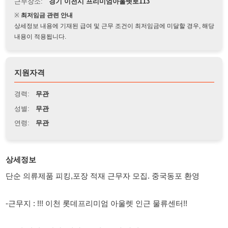
상세정보 내용에 기재된 급여 및 근무 조건이 최저임금에 미달할 경우, 해당
내용이 적용됩니다.
지원자격
경력:
무관
성별:
무관
연령:
무관
상세정보
단순 의류제품 피킹,포장 적재 근무자 모집. 중국동포 환영
-근무지 : !!! 이천 롯데프리미엄 아울렛 인근 물류센터!!
-모집 인원 : 남자 /여자 (20명) 50세 까지)
-일 급 : 주간) 105,000원 (적재 작업시 1만원 추가 지급)