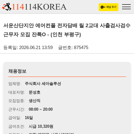
서운산단지안 에어컨풀 전자담배 릴 2교대 사출검사검수
근무자 모집 잔특O - (인천 부평구)
등록일: 2026.06.21 13:59
글번호: 875475
채용정보
업체명:
주식회사 세아솔루션
대표자명:
문성호
모집업종:
생산직
근무시간:
08:00 ~ 20:00
급여일:
16일
급여조건:
시급 10,320원
근무장소:
인천 계양구 서운산업단지
※
최저임금 관련 안내