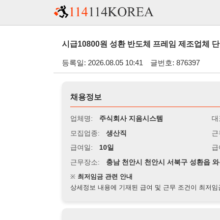
시급10800원 성환 반도체 프레임 제조업체 단순 조립, 출
등록일: 2026.08.05 10:41
글번호: 876397
채용정보
업체명:
주식회사 지음시스템
대표자명:
모집업종:
생산직
근무시간:
0
급여일:
10일
급여조건:
시
근무장소:
충남 천안시 천안시 서북구 성환읍 와우1길 14
※
최저임금 관련 안내
상세정보 내용에 기재된 급여 및 근무 조건이 최저임금에 미달할 
지원자격
경력:
무관
성별:
무관