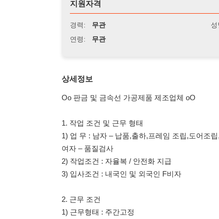
연령:
무관
상세정보
Oo 판금 및 금속선 가공제품 제조업체 oO
1. 작업 조건 및 근무 형태
1) 업 무 : 남자 – 납품,출하,프레임 조립,도어조립,품질검사
여자 – 품질검사
2) 작업조건 : 자율복 / 안전화 지급
3) 입사조건 : 내국인 및 외국인 F비자
2. 근무 조건
1) 근무형태 : 주간고정
2) 근무시간 : 08:00 ~ 17:00 (2.5H) / 월, 화, 목 잔업 진행 
잔업,특근 자율적
3) 휴게시간 : 오전,오후 10분 / 중식 50분 / 석식 30분
4) 자차 출퇴근 가능자 (통근 없음)