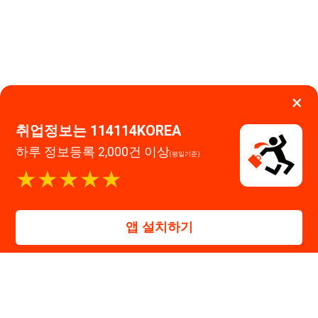
114114구인구직 주식회사
앱 설치하기
대표자 : 장정훈
사업자등록번호 : 440-86-03247
주소 : 인천광역시 연수구 인천타워대로 301, B동 809호
이메일 : 114114korea@naver.com
직업정보제공사업 신고번호 : J1514020250001
통신판매업 신고번호 : 2026-인천연수구-1607
© 114114구인구직. All rights reserved.