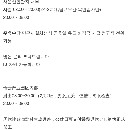
주휴수당 만근시월차생성 공휴일 유급 퇴직금 지급 정규직 전환
가능
많은 문의 부탁드립니다
f비자만 가능합니다
瑞云产业园区内部
射出08:00~20:00（2周2班，男女无关，仅进行肉眼检查）
20:00 ~ 08:00
周休津贴满勤时生成月差，公休日可支付带薪退休金转换为正式
员工
请多多咨询
只有f签证才可以。