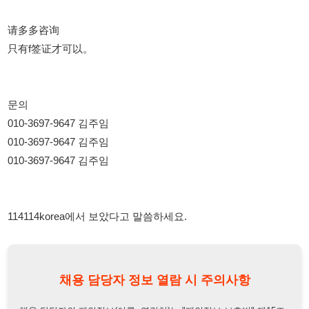
문의
010-3697-9647 김주임
010-3697-9647 김주임
010-3697-9647 김주임
114114korea에서 보았다고 말씀하세요.
채용 담당자 정보 열람 시 주의사항
채용 담당자의 개인정보(이름, 연락처)는 "개인정보 보호법" 제15조
및 제17조에 따라 채용 및 취업의 목적을 위해 제공된 정보입니다.
이를 채용 및 취업 이외의 목적으로 무단 사용, 복제, 배포, 또는 제3
자에게 제공할 경우 "개인정보 보호법" 제70조에 의거하여
10년 이
하의 징역 또는 1억원 이하의 벌금
에 처할 수 있음을 엄중히 경고합
니다.
개인정보보호법
채용담당자
상세 보기
정보 열람하기