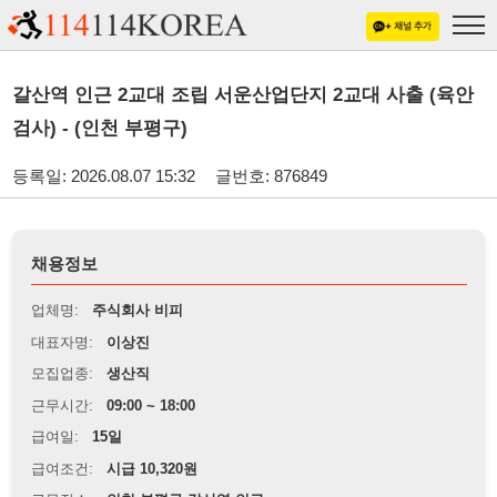
갈산역 인근 2교대 조립 서운산업단지 2교대 사출 (육안
검사) - (인천 부평구)
등록일: 2026.08.07 15:32
글번호: 876849
채용정보
업체명:
주식회사 비피
대표자명:
이상진
모집업종:
생산직
근무시간:
09:00 ~ 18:00
급여일:
15일
급여조건:
시급 10,320원
근무장소:
인천 부평구 갈산역 인근
※
최저임금 관련 안내