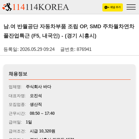
남.여 반월공단 자동차부품 조립 OP, SMD 주차월차연차
풀잔업특근 (F5, 내국인) - (경기 시흥시)
등록일: 2026.05.29 09:24
글번호: 876941
채용정보
업체명:
주식회사 바다
대표자명:
오진석
모집업종:
생산직
근무시간:
08:50 ~ 17:40
급여일:
1일
급여조건:
시급 10,320원
근무장소:
경기 시흥시 정왕동 1571
※
최저임금 관련 안내