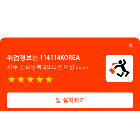
114114구인구직 주식회사
앱 설치하기
대표자 : 장정훈
사업자등록번호 : 440-86-03247
주소 : 인천광역시 연수구 인천타워대로 301, B동 809호
이메일 : 114114korea@naver.com
직업정보제공사업 신고번호 : J1514020250001
통신판매업 신고번호 : 2026-인천연수구-1607
© 114114구인구직. All rights reserved.