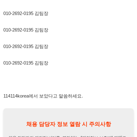
010-2692-0195 김팀장
010-2692-0195 김팀장
114114korea에서 보았다고 말씀하세요.
채용 담당자 정보 열람 시 주의사항
채용 담당자의 개인정보(이름, 연락처)는 "개인정보 보호법" 제15조
및 제17조에 따라 채용 및 취업의 목적을 위해 제공된 정보입니다.
이를 채용 및 취업 이외의 목적으로 무단 사용, 복제, 배포, 또는 제3
자에게 제공할 경우 "개인정보 보호법" 제70조에 의거하여
10년 이
하의 징역 또는 1억원 이하의 벌금
에 처할 수 있음을 엄중히 경고합
니다.
개인정보보호법
채용담당자
상세 보기
정보 열람하기