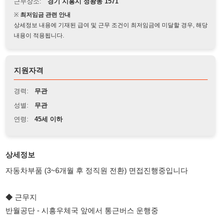
상세정보 내용에 기재된 급여 및 근무 조건이 최저임금에 미달할 경우, 해당
내용이 적용됩니다.
지원자격
경력:
무관
성별:
무관
연령:
45세 이하
상세정보
자동차부품 (3~6개월 후 정직원 전환) 면접진행중입니다
◆ 근무지
반월공단 - 시흥우체국 앞에서 통근버스 운행중
◆ 경력(남자) - 주야교대 OP
주간 근무시간 : 09시~18시 (잔업20:30 2시간)
야간 근무시간 : 21시~06시 (잔업08:30 2시간)