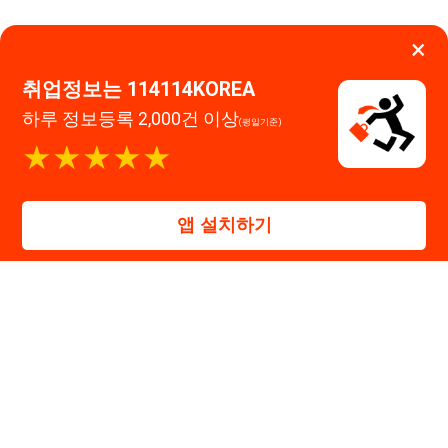
앱 설치하기
114114구인구직 주식회사
대표자 : 장정훈
사업자등록번호 : 440-86-03247
주소 : 인천광역시 연수구 인천타워대로 301, B동 809호
이메일 : 114114korea@naver.com
직업정보제공사업 신고번호 : J1514020250001
통신판매업 신고번호 : 2026-인천연수구-1607
© 114114구인구직. All rights reserved.