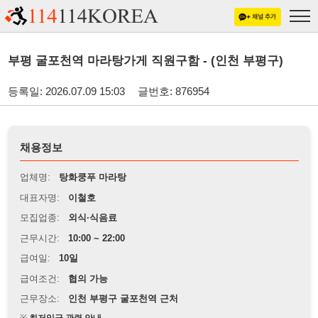
부평 굴포천역 마라탕가게 직원구함 - (인천 부평구)
등록일: 2026.07.09 15:03
글번호: 876954
채용정보
업체명:
탕화쿵푸 마라탕
대표자명:
이철호
모집업종:
외식·식음료
근무시간:
10:00 ~ 22:00
급여일:
10일
급여조건:
협의 가능
근무장소:
인천 부평구 굴포천역 근처
※
최저임금 관련 안내
상세정보 내용에 기재된 급여 및 근무 조건이 최저임금에 미달할 경우, 해당
내용이 적용됩니다.