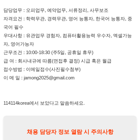
우대사항 : 유관업무 경험자, 컴퓨터활용능력 우수자, 엑셀가능
자, 영어가능자
근무조건 : 10:00-18:30 (주5일, 공휴일 휴무)
급 여 : 회사내규에 따름(면접후 결정) 시급 혹은 월급
접수방법 : 이메일접수(사진필수첨부)
이 메 일 : jamong2025@gmail.com
114114korea에서 보았다고 말씀하세요.
채용 담당자 정보 열람 시 주의사항
채용 담당자의 개인정보(이름, 연락처)는 "개인정보 보호법" 제15조
및 제17조에 따라 채용 및 취업의 목적을 위해 제공된 정보입니다.
이를 채용 및 취업 이외의 목적으로 무단 사용, 복제, 배포, 또는 제3
자에게 제공할 경우 "개인정보 보호법" 제70조에 의거하여
10년 이
하의 징역 또는 1억원 이하의 벌금
에 처할 수 있음을 엄중히 경고합
니다.