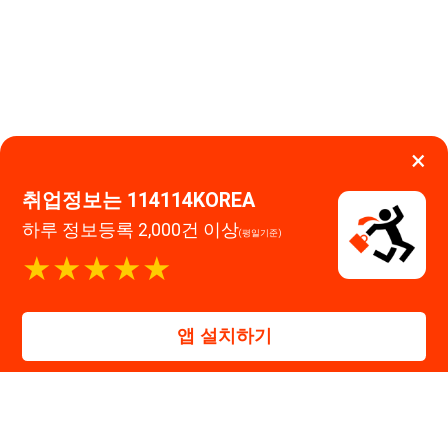
하루 정보등록 2,000건 이상
(평일기준)
이용약관
개인정보처리방침
임금체불사업주
★★★★★
고객센터 문의 남기기
앱 설치하기
114114구인구직 주식회사
대표자 : 장정훈
사업자등록번호 : 440-86-03247
주소 : 인천광역시 연수구 인천타워대로 301, B동 809호
이메일 : 114114korea@naver.com
직업정보제공사업 신고번호 : J1514020250001
통신판매업 신고번호 : 2026-인천연수구-1607
© 114114구인구직. All rights reserved.