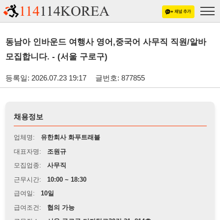
동남아 인바운드 여행사 영어,중국어 사무직 직원/알바
모집합니다. - (서울 구로구)
등록일: 2026.07.23 19:17
글번호: 877855
채용정보
업체명:
유한회사 화푸트래블
대표자명:
조원규
모집업종:
사무직
근무시간:
10:00 ~ 18:30
급여일:
10일
급여조건:
협의 가능
근무장소:
서울 구로구 디지털로30길 31, 814호
※
최저임금 관련 안내