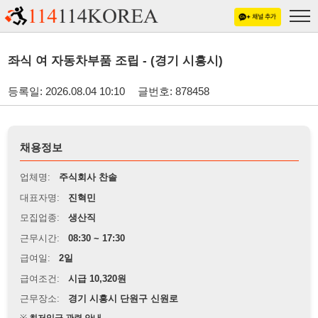
좌식 여 자동차부품 조립 - (경기 시흥시)
등록일: 2026.08.04 10:10
글번호: 878458
채용정보
업체명:
주식회사 찬솔
대표자명:
진혁민
모집업종:
생산직
근무시간:
08:30 ~ 17:30
급여일:
2일
급여조건:
시급 10,320원
근무장소:
경기 시흥시 단원구 신원로
※
최저임금 관련 안내
상세정보 내용에 기재된 급여 및 근무 조건이 최저임금에 미달할 경우, 해당
내용이 적용됩니다.