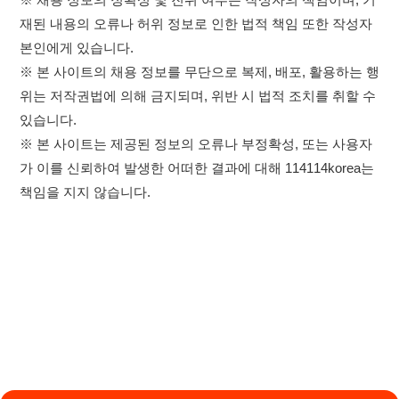
×
취업정보는 114114KOREA
이용약관
개인정보처리방침
임금체불사업주
하루 정보등록 2,000건 이상
(평일기준)
0507-1488-0453
고객센터:
★★★★★
운영시간: 09:00 ~ 18:00 (주말·공휴일 휴무)
114114구인구직 주식회사
앱 설치하기
대표자 : 장정훈
사업자등록번호 : 440-86-03247