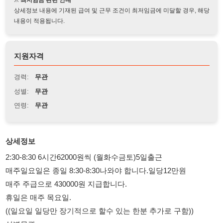
지원자격
경력:
무관
성별:
무관
연령:
무관
상세정보
2:30-8:30 6시간62000원씩 (월화수금토)5일출근
매주일요일은 종일 8:30-8:30나와야 합니다.일당12만원
매주 주급으로 430000원 지급합니다.
휴일은 매주 목요일.
((일요일 일당만 장기적으로 할수 있는 한분 추가로 구함))
성별무관
나이무관 *고령자는 건강하고 몸관리 잘된분만가능.*
((한국말 필수 성실히 오래하실분
그만두더라도 다른분오실때까지