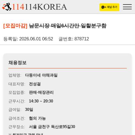
[모집마감]
남문시장 매일6시간만 일할분구함
등록일: 2026.06.01 06:52
글번호: 878712
채용정보
업체명:
다둥이네 야채과일
대표자명:
전성걸
모집업종:
판매·매장관리
근무시간:
14:30 ~ 20:30
급여일:
30일
급여조건:
협의 가능
근무장소:
서울 금천구 독산로95길30
※
최저임금 관련 안내
상세정보 내용에 기재된 급여 및 근무 조건이 최저임금에 미달할 경우, 해당
내용이 적용됩니다.