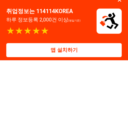
고객센터 문의 남기기
114114구인구직 주식회사
대표자 : 장정훈
사업자등록번호 : 440-86-03247
주소 : 인천광역시 연수구 인천타워대로 301, B동 809호
이메일 : 114114korea@naver.com
직업정보제공사업 신고번호 : J1514020250001
통신판매업 신고번호 : 2026-인천연수구-1607
© 114114구인구직. All rights reserved.