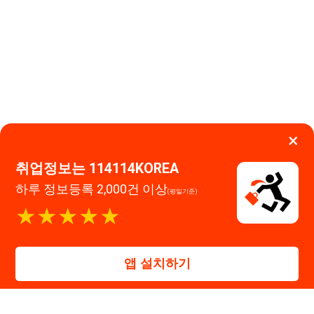
×
취업정보는 114114KOREA
하루 정보등록 2,000건 이상
(평일기준)
★★★★★
이용약관
개인정보처리방침
임금체불사업주
고객센터 문의 남기기
앱 설치하기
114114구인구직 주식회사
대표자 : 장정훈
사업자등록번호 : 440-86-03247
주소 : 인천광역시 연수구 인천타워대로 301, B동 809호
이메일 : 114114korea@naver.com
직업정보제공사업 신고번호 : J1514020250001
통신판매업 신고번호 : 2026-인천연수구-1607
© 114114구인구직. All rights reserved.