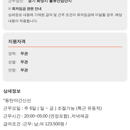
상세정보 내용에 기재된 급여 및 근무 조건이 최저임금에 미달할 경우, 해당
내용이 적용됩니다.
지원자격
경력:
무관
성별:
무관
연령:
무관
상세정보
*동탄야간신선
근무요일 : 주 6일 ( 일 ~ 금 ) 조절가능 (특근 유동적)
근무시간 : 20:00~05:00 (연장포함) ,저녁제공
급여조건 :근무: 남,여 123,500원 /
하는일:(적재,피킹,포장 분류)
(당일 22시경 입금) ※소득세 3.3% 공제후 지급
통근노선 : 오산 궐동 등기소 맞은편 택시정류장 (18:50) -> 오산
역 1번출구 앞 서정리식당 앞 (18:55) → 회사 /li>