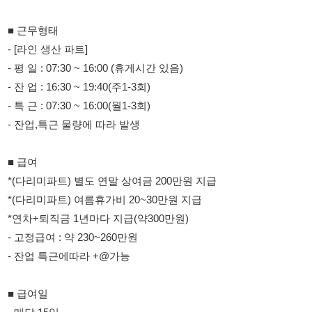
- 특 근 : 07:30 ~ 16:00(월1-3회)
- 잔업,특근 물량에 따라 발생
■ 급여
*(다리미파트) 별도 연말 상여금 200만원 지급
*(다리미파트) 여름휴가비 20~30만원 지급
*연차+퇴직금 1년마다 지급(약300만원)
- 고정급여 : 약 230~260만원
- 잔업 특근에따라 +@가능
■ 급여일
- 매달 15일
■ 통근버스
- 평택역, 세교동, 안중오거리
셔틀버스 운행중
■ 기타