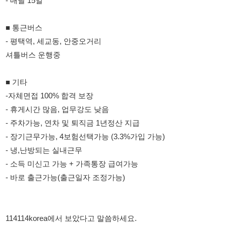
-자체면접 100% 합격 보장
- 휴게시간 많음, 업무강도 낮음
- 주차가능, 연차 및 퇴직금 1년정산 지급
- 장기근무가능, 4보험선택가능 (3.3%가입 가능)
- 냉,난방되는 실내근무
- 소득 미신고 가능 + 가족통장 급여가능
- 바로 출근가능(출근일자 조정가능)
114114korea에서 보았다고 말씀하세요.
채용 담당자 정보 열람 시 주의사항
채용 담당자의 개인정보(이름, 연락처)는 "개인정보 보호법" 제15조
및 제17조에 따라 채용 및 취업의 목적을 위해 제공된 정보입니다.
이를 채용 및 취업 이외의 목적으로 무단 사용, 복제, 배포, 또는 제3
자에게 제공할 경우 "개인정보 보호법" 제70조에 의거하여
10년 이
하의 징역 또는 1억원 이하의 벌금
에 처할 수 있음을 엄중히 경고합
니다.