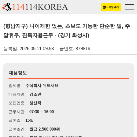
(향남지구) 나이제한 없는, 초보도 가능한 단순한 일, 주
말휴무, 잔특자율근무 - (경기 화성시)
등록일: 2026.05.11 09:53
글번호: 879819
채용정보
업체명:
주식회사 위드서브
대표자명:
김소민
모집업종:
생산직
근무시간:
07:30 ~ 16:00
급여일:
15일
급여조건:
월급 2,500,000원
근무장소:
경기 화성시 향남읍, 발안부근
※
최저임금 관련 안내