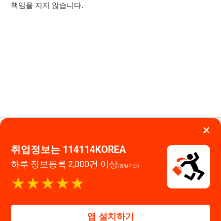
하루 정보등록 2,000건 이상
(평일기준)
114114구인구직 주식회사
★★★★★
대표자 : 장정훈
사업자등록번호 : 440-86-03247
앱 설치하기
주소 : 인천광역시 연수구 인천타워대로 301, B동 809호
이메일 : 114114korea@naver.com
직업정보제공사업 신고번호 : J1514020250001
통신판매업 신고번호 : 2026-인천연수구-1607
© 114114구인구직. All rights reserved.