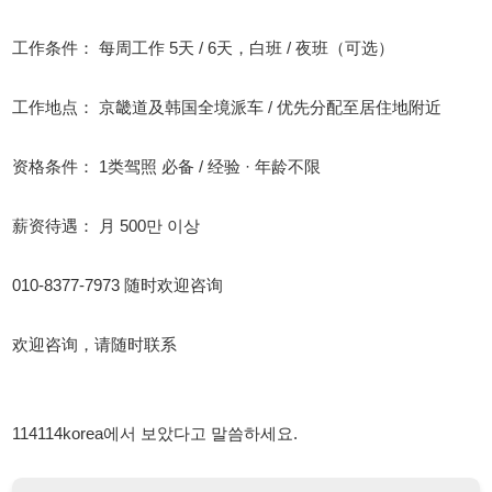
资格条件： 1类驾照 必备 / 经验 · 年龄不限
薪资待遇： 月 500만 이상
010-8377-7973 随时欢迎咨询
欢迎咨询，请随时联系
114114korea에서 보았다고 말씀하세요.
채용 담당자 정보 열람 시 주의사항
채용 담당자의 개인정보(이름, 연락처)는 "개인정보 보호법" 제15조
및 제17조에 따라 채용 및 취업의 목적을 위해 제공된 정보입니다.
이를 채용 및 취업 이외의 목적으로 무단 사용, 복제, 배포, 또는 제3
자에게 제공할 경우 "개인정보 보호법" 제70조에 의거하여
10년 이
하의 징역 또는 1억원 이하의 벌금
에 처할 수 있음을 엄중히 경고합
니다.