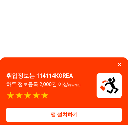
이용약관
개인정보처리방침
임금체불사업주
하루 정보등록 2,000건 이상
(평일기준)
고객센터 문의 남기기
★★★★★
114114구인구직 주식회사
앱 설치하기
대표자 : 장정훈
사업자등록번호 : 440-86-03247
주소 : 인천광역시 연수구 인천타워대로 301, B동 809호
이메일 : 114114korea@naver.com
직업정보제공사업 신고번호 : J1514020250001
통신판매업 신고번호 : 2026-인천연수구-1607
© 114114구인구직. All rights reserved.