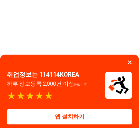
×
취업정보는 114114KOREA
하루 정보등록 2,000건 이상
(평일기준)
★★★★★
이용약관
개인정보처리방침
임금체불사업주
고객센터 문의 남기기
앱 설치하기
114114구인구직 주식회사
대표자 : 장정훈
사업자등록번호 : 440-86-03247
주소 : 인천광역시 연수구 인천타워대로 301, B동 809호
이메일 : 114114korea@naver.com
직업정보제공사업 신고번호 : J1514020250001
통신판매업 신고번호 : 2026-인천연수구-1607
© 114114구인구직. All rights reserved.