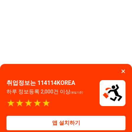
×
취업정보는 114114KOREA
하루 정보등록 2,000건 이상
(평일기준)
이용약관
개인정보처리방침
임금체불사업주
★★★★★
고객센터 문의 남기기
114114구인구직 주식회사
앱 설치하기
대표자 : 장정훈
사업자등록번호 : 440-86-03247
주소 : 인천광역시 연수구 인천타워대로 301, B동 809호
이메일 : 114114korea@naver.com
직업정보제공사업 신고번호 : J1514020250001
통신판매업 신고번호 : 2026-인천연수구-1607
© 114114구인구직. All rights reserved.