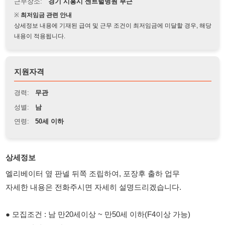
상세정보 내용에 기재된 급여 및 근무 조건이 최저임금에 미달할 경우, 해당
내용이 적용됩니다.
지원자격
경력:
무관
성별:
남
연령:
50세 이하
상세정보
엘리베이터 옆 판넬 뒤쪽 조립하여, 포장후 출하 업무
자세한 내용은 전화주시면 자세히 설명드리겠습니다.
● 모집조건 : 남 만20세이상 ~ 만50세 이하(F4이상 가능)
● 근무형태 : 주간
● 근무지역 : 시화공단(센트럴병원 부근)
● 근무시간 : 08시30분~17시30분(잔업시 20시) 잔업 2시간
● 급여내용 : 10,320원, 주휴수당, 유급적용, 6개월이후 상여