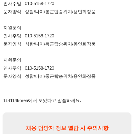
인사주임 : 010-5158-1720
문자양식 : 성함/나이/통근탑승위치/용인화장품
114114korea에서 보았다고 말씀하세요.
채용 담당자 정보 열람 시 주의사항
채용 담당자의 개인정보(이름, 연락처)는 "개인정보 보호법" 제15조
및 제17조에 따라 채용 및 취업의 목적을 위해 제공된 정보입니다.
이를 채용 및 취업 이외의 목적으로 무단 사용, 복제, 배포, 또는 제3
자에게 제공할 경우 "개인정보 보호법" 제70조에 의거하여
10년 이
하의 징역 또는 1억원 이하의 벌금
에 처할 수 있음을 엄중히 경고합
니다.
개인정보보호법
채용담당자
상세 보기
정보 열람하기