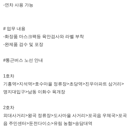
-완제품 검수 및 포장
#통근버스 노선 안내
1호차
기흥역>지석역>호수마을 정류장>초당역>진우아파트 삼거리>
명지대입구>남동 이화수 육개장
2호차
외대사거리>왕곡 정류장>도사마을 사거리>포곡읍 우체국>포곡
읍 주민센터>둔전다이소>유림 농협>송담대역
3호차
용인농협 본점앞>중앙지구대
4호차
용인터미널>금광베네스타 아파트>천리 이동농협사거리