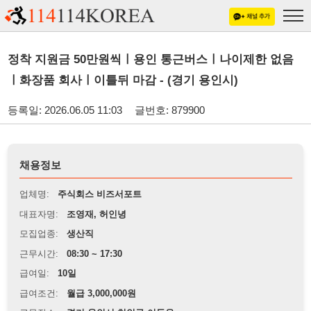
정착 지원금 50만원씩ㅣ용인 통근버스ㅣ나이제한 없음
ㅣ화장품 회사ㅣ이틀뒤 마감 - (경기 용인시)
등록일: 2026.06.05 11:03
글번호: 879900
채용정보
업체명:
주식회스 비즈서포트
대표자명:
조영재, 허인녕
모집업종:
생산직
근무시간:
08:30 ~ 17:30
급여일:
10일
급여조건:
월급 3,000,000원
근무장소:
경기 용인시 처인구 이동읍
※
최저임금 관련 안내