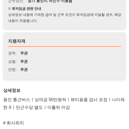
상세정보 내용에 기재된 급여 및 근무 조건이 최저임금에 미달할 경우, 해당
내용이 적용됩니다.
지원자격
경력:
무관
성별:
무관
연령:
무관
상세정보
용인 통근버스ㅣ상여금 50만원씩ㅣ뷰티용품 검사 포장ㅣ나이제
한 Xㅣ만근수당 별도ㅣ이틀뒤 마감
# 회사위치
-처인구 이동읍
-용인 전지역 통근버스 운행중 !
# 지원 자격