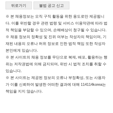
가 이를 신뢰하여 발생한 어떠한 결과에 대해 114114korea는
책임을 지지 않습니다.
이용약관
개인정보처리방침
임금체불사업주
×
고객센터 문의 남기기
취업정보는 114114KOREA
114114구인구직 주식회사
하루 정보등록 2,000건 이상
(평일기준)
★★★★★
대표자 : 장정훈
사업자등록번호 : 440-86-03247
주소 : 인천광역시 연수구 인천타워대로 301, B동 809호
앱 설치하기