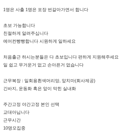
친절하게 알려주십니다
에어컨빵빵합니다 시원하게 일하세요
처음출근 하시는분들은 다 초보입니다 편하게 지원해주세요
일 쉽고 무거운거 없고 손아픈거 없습니다
근무복장 : 일회용흰색머리망, 앞치마(회사제공)
긴바지, 운동화 혹은 앞이 막힌 실내화
주간고정 야간고정 본인 선택
교대아닙니다
근무시간
10명모집중
주간 09:00 - 18:00
주간 잔업시 20:30분 퇴근
조기출근시 08시출근
잔업 조기출근 강제아님 선택