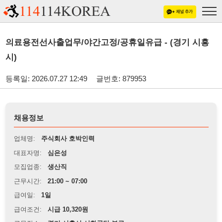
의료용전선사출업무/야간고정/공휴일유급 - (경기 시흥
시)
등록일: 2026.07.27 12:49
글번호: 879953
채용정보
업체명:
주식회사 호박인력
대표자명:
심은성
모집업종:
생산직
근무시간:
21:00 ~ 07:00
급여일:
1일
급여조건:
시급 10,320원
근무장소:
경기 시흥시 시화공단 부근
※
최저임금 관련 안내