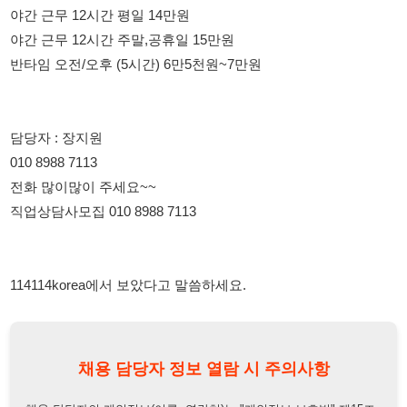
담당자 : 장지원
010 8988 7113
전화 많이많이 주세요~~
직업상담사모집 010 8988 7113
114114korea에서 보았다고 말씀하세요.
채용 담당자 정보 열람 시 주의사항
채용 담당자의 개인정보(이름, 연락처)는 "개인정보 보호법" 제15조
및 제17조에 따라 채용 및 취업의 목적을 위해 제공된 정보입니다.
이를 채용 및 취업 이외의 목적으로 무단 사용, 복제, 배포, 또는 제3
자에게 제공할 경우 "개인정보 보호법" 제70조에 의거하여
10년 이
하의 징역 또는 1억원 이하의 벌금
에 처할 수 있음을 엄중히 경고합
니다.
개인정보보호법
채용담당자
상세 보기
정보 열람하기