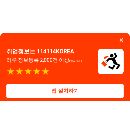
114114구인구직 주식회사
앱 설치하기
대표자 : 장정훈
사업자등록번호 : 440-86-03247
주소 : 인천광역시 연수구 인천타워대로 301, B동 809호
이메일 : 114114korea@naver.com
직업정보제공사업 신고번호 : J1514020250001
통신판매업 신고번호 : 2026-인천연수구-1607
© 114114구인구직. All rights reserved.