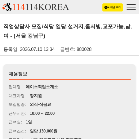
직업상담사 모집/식당 일당,설거지,홀서빙,교포가능,남,
여 - (서울 강남구)
등록일: 2026.07.19 13:34
글번호: 880028
채용정보
업체명:
에이스직업소개소
대표자명:
장지원
모집업종:
외식·식음료
근무시간:
10:00 ~ 22:00
급여일:
1일
급여조건:
일당 130,000원
근무장소:
서울 영등포구 서울 영등포구
※
최저임금 관련 안내