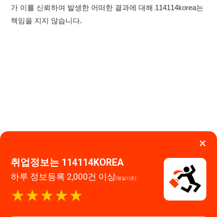
×
취업정보는 114114KOREA
하루 정보등록 2,000건 이상
(평일기준)
이용약관
개인정보처리방침
임금체불사업주
★★★★★
고객센터 문의 남기기
114114구인구직 주식회사
앱 설치하기
대표자 : 장정훈
사업자등록번호 : 440-86-03247
주소 : 인천광역시 연수구 인천타워대로 301, B동 809호
이메일 : 114114korea@naver.com
직업정보제공사업 신고번호 : J1514020250001
통신판매업 신고번호 : 2026-인천연수구-1607
© 114114구인구직. All rights reserved.