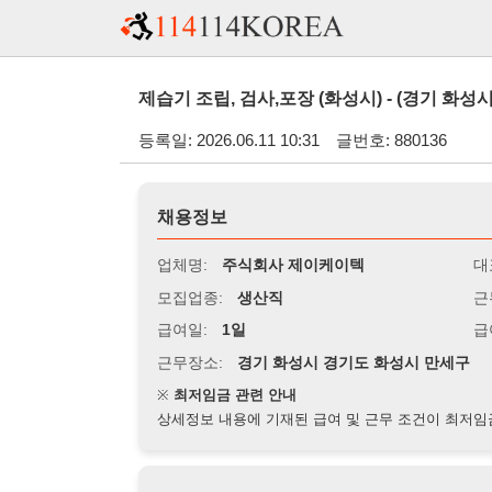
제습기 조립, 검사,포장 (화성시) - (경기 화성시)
등록일: 2026.06.11 10:31
글번호: 880136
채용정보
업체명:
주식회사 제이케이텍
대표자명:
모집업종:
생산직
근무시간:
0
급여일:
1일
급여조건:
시
근무장소:
경기 화성시 경기도 화성시 만세구
※
최저임금 관련 안내
상세정보 내용에 기재된 급여 및 근무 조건이 최저임금에 미달할 
지원자격
경력:
무관
성별:
무관