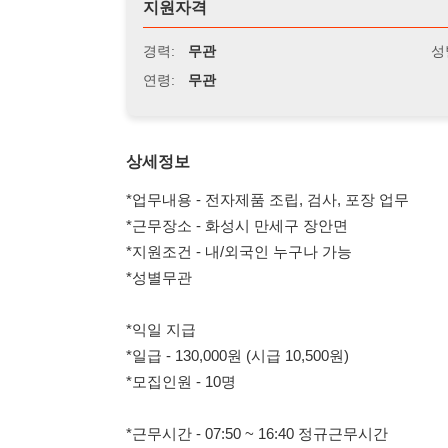
연령:
무관
상세정보
*업무내용 - 전자제품 조립, 검사, 포장 업무
*근무장소 - 화성시 만세구 장안면
*지원조건 - 내/외국인 누구나 가능
*성별무관
*익일 지급
*일급 - 130,000원 (시급 10,500원)
*모집인원 - 10명
*근무시간 - 07:50 ~ 16:40 정규근무시간
*잔업시간 - 17:00 ~ 20:00 잔업
*일급,주급,월급 가능 (주차.연차,상여금200프로 지급)
*주5일 근무 월~목 잔업 금요일 잔업없음
*상의작업복 지급, 중식, 석식 제공
*긴바지,운동화 착용(반바지X,슬리퍼X)