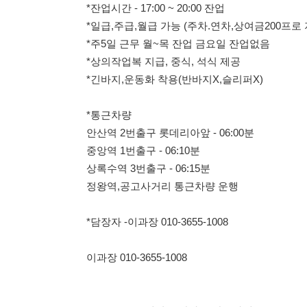
*통근차량
안산역 2번출구 롯데리아앞 - 06:00분
중앙역 1번출구 - 06:10분
상록수역 3번출구 - 06:15분
정왕역,공고사거리 통근차량 운행
*담장자 -이과장 010-3655-1008
이과장 010-3655-1008
114114korea에서 보았다고 말씀하세요.
채용 담당자 정보 열람 시 주
채용 담당자의 개인정보(이름, 연락처)는 "개인정보 보호법" 
및 취업의 목적을 위해 제공된 정보입니다.
이를 채용 및 취업 이외의 목적으로 무단 사용, 복제, 배포, 
정보 보호법" 제70조에 의거하여
10년 이하의 징역 또는 1