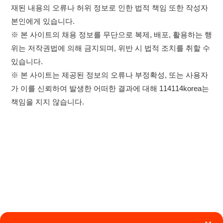
×
취업정보는 114114KOREA
이용약관
개인정보처리방침
임금체불사업주
하루 정보등록 2,000건 이상
(평일기준)
0507-1488-0453
고객센터:
★★★★★
운영시간: 09:00 ~ 18:00 (주말·공휴일 휴무)
114114구인구직 주식회사
앱 설치하기
대표자 : 장정훈
사업자등록번호 : 440-86-03247
주소 : 인천광역시 연수구 인천타워대로 301, B동 809호