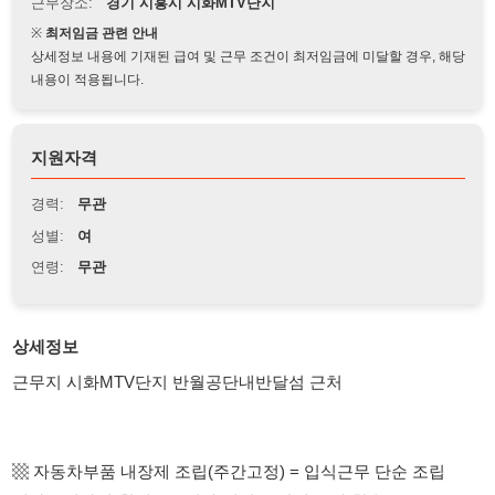
상세정보 내용에 기재된 급여 및 근무 조건이 최저임금에 미달할 경우, 해당
내용이 적용됩니다.
지원자격
경력:
무관
성별:
여
연령:
무관
상세정보
근무지 시화MTV단지 반월공단내반달섬 근처
▩ 자동차부품 내장제 조립(주간고정) = 입식근무 단순 조립
여자45세까지(환경좋습니다,제전복 상의 모자 착용)
일 정말 좋습니다 환경 정말 좋습니다
자동차 부품 내장제 내비게이션 및 자동차오디오커퍼 조립