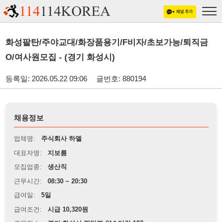
화성팔탄/주야교대/화장품용기/F비자/초보가능/퇴직금
O/여사원모집 - (경기 화성시)
등록일: 2026.05.22 09:06
글번호: 880194
채용정보
업체명:
주식회사 하엘
대표자명:
지보름
모집업종:
생산직
근무시간:
08:30 ~ 20:30
급여일:
5일
급여조건:
시급 10,320원
근무장소:
경기 화성시 팔탄면 약수터길 127
※
최저임금 관련 안내