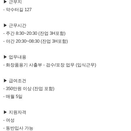
- 주간 8:30~20:30 (잔업 3H포함)
- 야간 20:30~08:30 (잔업 3H포함)
▶ 업무내용
- 화장품용기 사출부 - 검수/포장 업무 (입식근무)
▶ 급여조건
- 350만원 이상 (잔업 포함)
- 매월 5일
▶ 지원자격
- 여성
- 동반입사 가능
▶ 복리후생
- 중식, 석식, 야식 무료제공
- 작업복 : 자율 복장
- 법정공휴일 유급(근무시 특근)