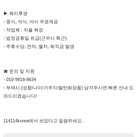
- 주휴수당, 연차, 월차, 퇴직금 발생
☎ 문의 및 지원
- 010-9818-8634
- 부재시 (성함/나이/거주지/팔탄화장품) 남겨주시면 빠른 안내 도
와드리겠습니다!
114114korea에서 보았다고 말씀하세요.
채용 담당자 정보 열람 시 주의사항
채용 담당자의 개인정보(이름, 연락처)는 "개인정보 보호법" 제15조
및 제17조에 따라 채용 및 취업의 목적을 위해 제공된 정보입니다.
이를 채용 및 취업 이외의 목적으로 무단 사용, 복제, 배포, 또는 제3
자에게 제공할 경우 "개인정보 보호법" 제70조에 의거하여
10년 이
하의 징역 또는 1억원 이하의 벌금
에 처할 수 있음을 엄중히 경고합
니다.