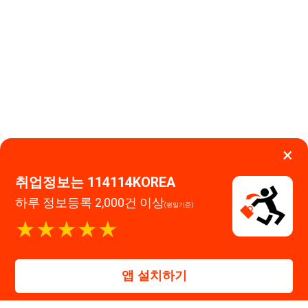
이용약관
개인정보처리방침
임금체불사업주
하루 정보등록 2,000건 이상
(평일기준)
고객센터 문의 남기기
★★★★★
114114구인구직 주식회사
앱 설치하기
대표자 : 장정훈
사업자등록번호 : 440-86-03247
주소 : 인천광역시 연수구 인천타워대로 301, B동 809호
이메일 : 114114korea@naver.com
직업정보제공사업 신고번호 : J1514020250001
통신판매업 신고번호 : 2026-인천연수구-1607
© 114114구인구직. All rights reserved.