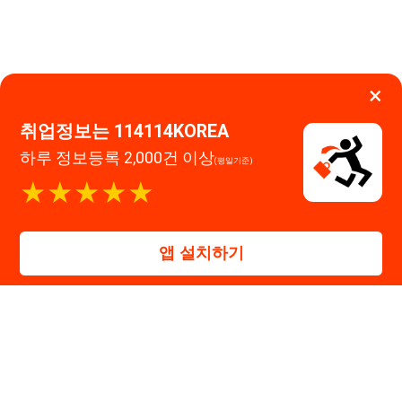
고객센터 문의 남기기
앱 설치하기
114114구인구직 주식회사
대표자 : 장정훈
사업자등록번호 : 440-86-03247
주소 : 인천광역시 연수구 인천타워대로 301, B동 809호
이메일 : 114114korea@naver.com
직업정보제공사업 신고번호 : J1514020250001
통신판매업 신고번호 : 2026-인천연수구-1607
© 114114구인구직. All rights reserved.