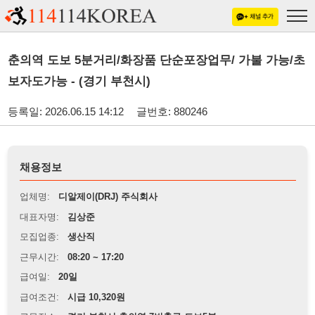
춘의역 도보 5분거리/화장품 단순포장업무/ 가불 가능/초
보자도가능 - (경기 부천시)
등록일: 2026.06.15 14:12
글번호: 880246
채용정보
업체명:
디알제이(DRJ) 주식회사
대표자명:
김상준
모집업종:
생산직
근무시간:
08:20 ~ 17:20
급여일:
20일
급여조건:
시급 10,320원
근무장소:
경기 부천시 춘의역 7번출구 도보5분
※
최저임금 관련 안내