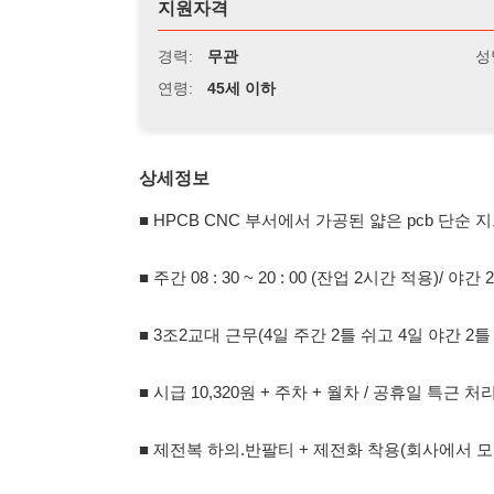
연령:
45세 이하
상세정보
■ HPCB CNC 부서에서 가공된 얇은 pcb 단순 지그로 해
■ 주간 08 : 30 ~ 20 : 00 (잔업 2시간 적용)/ 야간 20 : 00
■ 3조2교대 근무(4일 주간 2틀 쉬고 4일 야간 2틀 쉬고 다시
■ 시급 10,320원 + 주차 + 월차 / 공휴일 특근 처리 및 유급
■ 제전복 하의.반팔티 + 제전화 착용(회사에서 모두 지급)
■ 남자 모집(42세 미만) / F2,F4,F5,F6,국적 및 내국인
■ 통근 버스 : 사내 통근버스 운행/시화 공고 사거리 부근 /
■ 월급 매달 10일 지급 / 월 300이상( 급돈 필요시 60% 가불