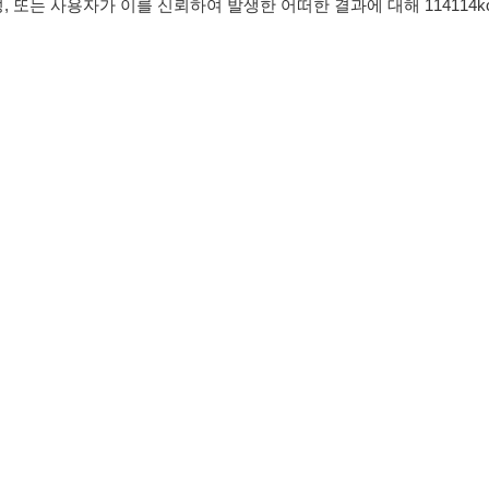
침
임금체불사업주
유튜브
인