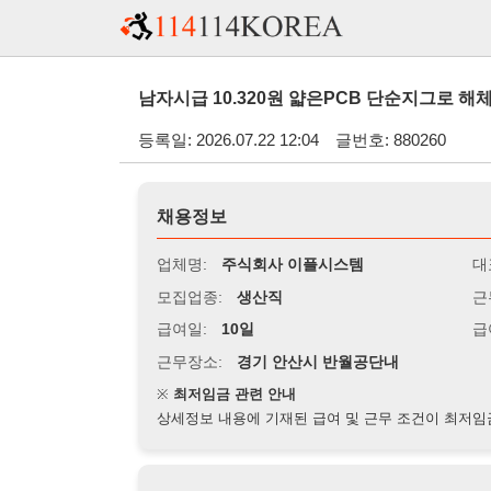
남자시급 10.320원 얇은PCB 단순지그로 해체하는 작업
등록일: 2026.07.22 12:04
글번호: 880260
채용정보
업체명:
주식회사 이플시스템
대표자명:
모집업종:
생산직
근무시간:
0
급여일:
10일
급여조건:
시
근무장소:
경기 안산시 반월공단내
※
최저임금 관련 안내
상세정보 내용에 기재된 급여 및 근무 조건이 최저임금에 미달할 
지원자격
경력:
무관
성별:
남