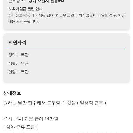
상세정보 내용에 기재된 급여 및 근무 조건이 최저임금에 미달할 경우, 해당
내용이 적용됩니다.
지원자격
경력:
무관
성별:
무관
연령:
무관
상세정보
원하는 날만 접수해서 근무할 수 있음 ( 일용직 근무 )
21시 - 6시 기본 급여 14만원
( 심야 주휴 포함 )
1시간 연장근무 시 : 10320*1.5 / 10분단위까지 계산하여 지급
위생복착용
보건증 필수