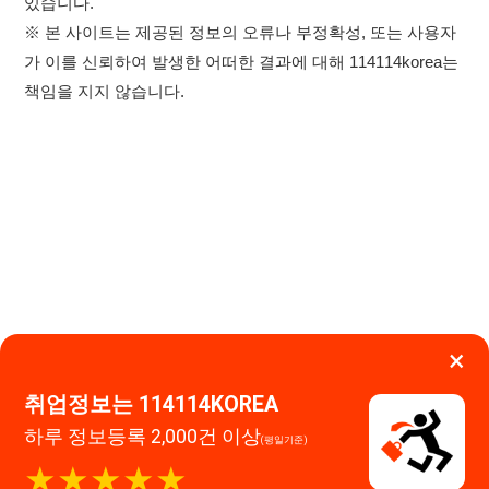
×
취업정보는 114114KOREA
하루 정보등록 2,000건 이상
이용약관
개인정보처리방침
임금체불사업주
(평일기준)
★★★★★
0507-1488-0453
고객센터:
운영시간: 09:00 ~ 18:00 (주말·공휴일 휴무)
114114구인구직 주식회사
앱 설치하기
대표자 : 장정훈
사업자등록번호 : 440-86-03247
주소 : 인천광역시 연수구 인천타워대로 301, B동 809호
이메일 : 114114korea@naver.com
직업정보제공사업 신고번호 : J1514020250001
통신판매업 신고번호 : 2026-인천연수구-1607
© 114114구인구직. All rights reserved.