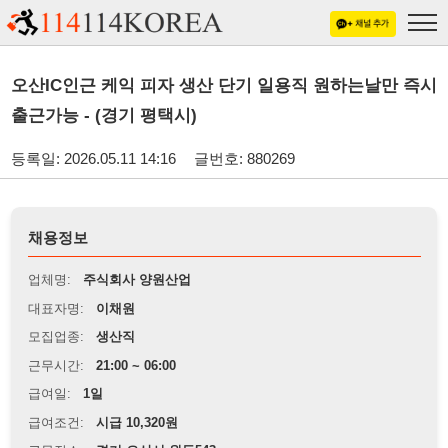
오산IC인근 케익 피자 생산 단기 일용직 원하는날만 즉시
출근가능 - (경기 평택시)
등록일: 2026.05.11 14:16
글번호: 880269
채용정보
업체명:
주식회사 양원산업
대표자명:
이채원
모집업종:
생산직
근무시간:
21:00 ~ 06:00
급여일:
1일
급여조건:
시급 10,320원
근무장소:
경기 오산시 원동543
※
최저임금 관련 안내